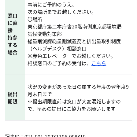
事前にご予約のうえ、
次の場所までお越しください。
窓口
〇場所
に直
東京都庁第二本庁舎20階南側東京都環境局
接
気候変動対策部
持参
総量削減課総量削減義務と排出量取引制度
する
（ヘルプデスク）相談窓口
場合
※赤色エレベーターでお越しください。
相談窓口のご予約の受付は、
こちら
状況の変更があった日の属する年度の翌年度9
提出
月末日まで
期限
※提出期限直前は窓口が大変混雑しますの
で、早めの提出にご協力をお願いします
記事ID：021-001-20231206-008310