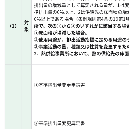
排出量の増減量として算定される量が、1は
準排出量の6%以上、2は供給先の床面積の増
6%以上である場合（条例規則第4条の19第1
対
（1）
所で、次の①から③のいずれかに該当する場
象
①床面積が増減した場合。
②使用用途が、排出活動指標に定める用途の
③事業活動の量、種類又は性質を変更するた
2．熱供給事業所において、熱の供給先の床
①基準排出量変更申請書
②基準排出量変更算定書