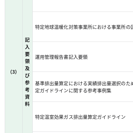
特定地球温暖化対策事業所における事業所の
記
入
要
運用管理報告書記入要領
領
及
（3）
び
参
基準排出量算定における実績排出量選択のた
考
定ガイドラインに関する参考事例集
資
料
特定温室効果ガス排出量算定ガイドライン