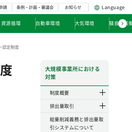
Language
申請
条例・計画・審議会
お知らせ
と資源循環
自動車環境
大気環境
騒音・振
ー認定制度
度
大規模事業所における
対策
制度概要
排出量取引
総量削減義務と排出量取
引システムについて