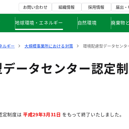
お問い合わせ
組織情報
採用情報
届出・
て
地球環境・エネルギー
自然環境
廃棄物
ネルギー
大規模事業所における対策
環境配慮型データセンタ
型データセンター認定制
認定制度は
平成29年3月31日
をもって終了いたしました。