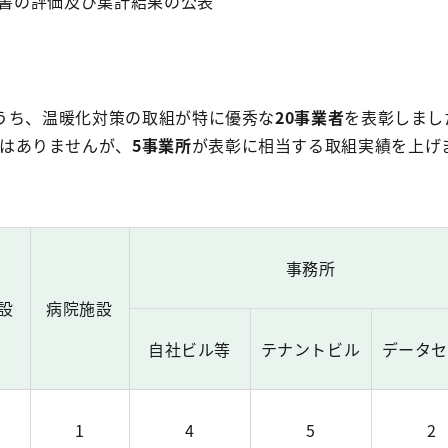
告書の評価及び集計結果の公表
8のうち、温暖化対策の取組が特に優秀な
20事業者
を表彰しまし
はありませんが、
5事業所
が表彰に相当する取組実績を上げ
事務所
設
病院施設
自社ビル等
テナントビル
データ
1
4
5
2