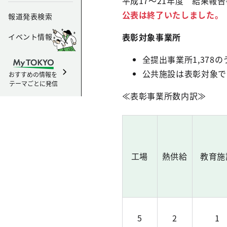
平成17～21年度 結果報
公表は終了いたしました。
報道発表検索
表彰対象事業所
イベント情報
全提出事業所1,37
公共施設は表彰対象で
おすすめの情報を
テーマごとに発信
≪表彰事業所数内訳≫
工場
熱供給
教育施
5
2
1