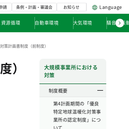
Language
申請
条例・計画・審議会
お知らせ
と資源循環
自動車環境
大気環境
騒音・振
化対策計画書制度（前制度）
度）
大規模事業所における
対策
制度概要
第4計画期間の「優良
特定地球温暖化対策事
業所の認定制度」につ
いて