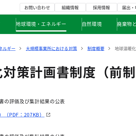
お問い合わせ
組織情報
採用情報
届出・
て
地球環境・エネルギー
自然環境
廃棄物
ネルギー
大規模事業所における対策
制度概要
地球温暖
化対策計画書制度（前制
告書の評価及び集計結果の公表
（PDF：207KB）