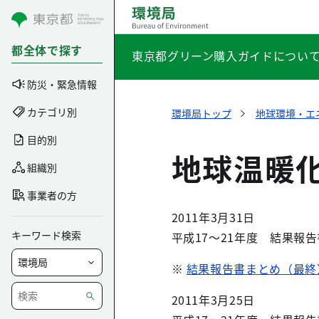
コンテンツにスキップ
都全体で探す
東京都グリーン購入ガイドについ
防災・緊急情報
カテゴリ別
環境局トップ
地球環境・エ
目的別
地球温暖
組織別
事業者の方
2011年3月31日
キーワード検索
平成17～21年度 結果報
※
結果報告書まとめ（最終）
2011年3月25日