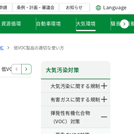
Language
申請
条例・計画・審議会
お知らせ
と資源循環
自動車環境
大気環境
騒音・振
C
低VOC製品の適切な使い方
低VOC製品やサービスの選び方
低VOC製品の適切な使
大気汚染対策
大気汚染に関する規制
有害ガスに関する規制
揮発性有機化合物
（VOC）対策