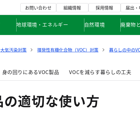
お問い合わせ
組織情報
採用情報
届出・
て
地球環境・エネルギー
自然環境
廃棄物
大気汚染対策
揮発性有機化合物（VOC）対策
暮らしの中のVO
身の回りにあるVOC製品
VOCを減らす暮らしの工夫
品の適切な使い方