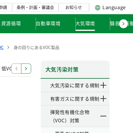
Language
申請
条例・計画・審議会
お知らせ
と資源循環
自動車環境
大気環境
騒音・振
C
身の回りにあるVOC製品
低VOC製品やサービスの選び方
低VOC製品の適切な使
大気汚染対策
大気汚染に関する規制
有害ガスに関する規制
揮発性有機化合物
（VOC）対策