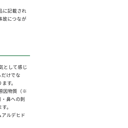
品に記載され
事故につなが
気として感じ
るだけでな
ります。
原因物質（※
目・鼻への刺
ます。
ムアルデヒド