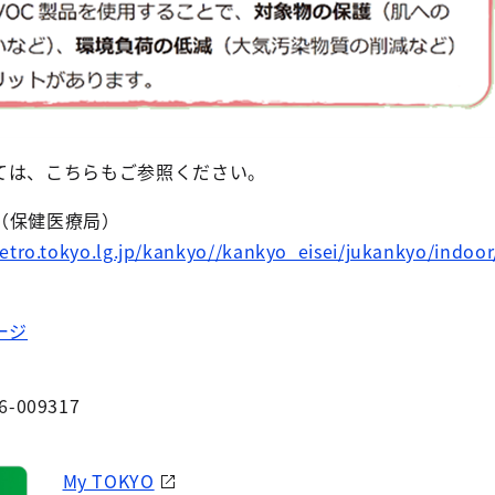
ては、こちらもご参照ください。
（保健医療局）
etro.tokyo.lg.jp/kankyo//kankyo_eisei/jukankyo/indo
ージ
6-009317
My TOKYO