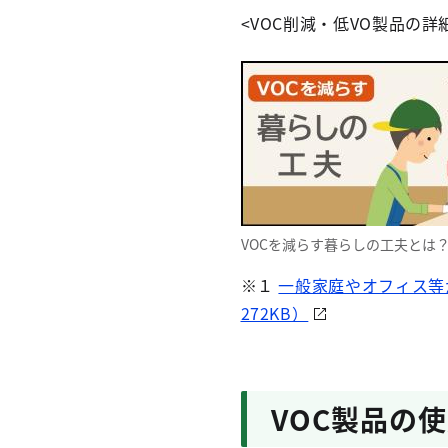
<VOC削減・低VO製品の
VOCを減らす暮らしの工夫とは
※１
一般家庭やオフィス等か
272KB）
VOC製品の