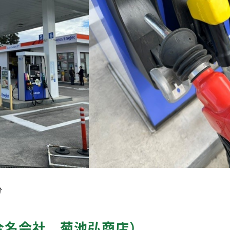
分
合名会社 菊池弘商店）