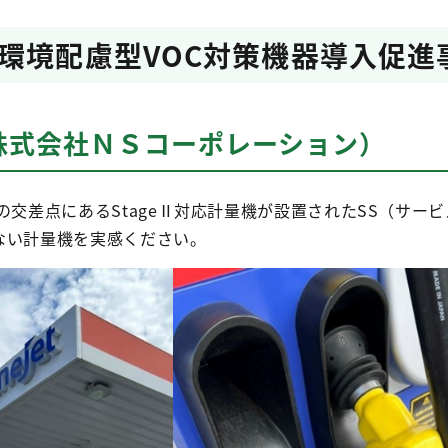
環境配慮型VOC対策機器導入促進
株式会社ＮＳコーポレーション）
交差点にあるStageⅡ対応計量機が設置されたSS（サー
ない計量機を実感ください。