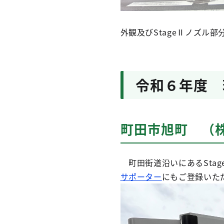
外観及びStageⅡノズル部
令和６年度 
町田市旭町 （
町田街道沿いにあるStag
サポーター
にもご登録いた