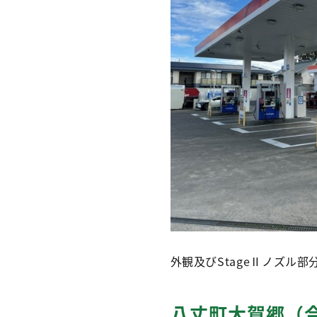
外観及びStageⅡノズル部
八丈町大賀郷（