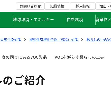
お問い合わせ
組織情報
採用情報
届出・
て
地球環境・エネルギー
自然環境
廃棄物
大気汚染対策
揮発性有機化合物（VOC）対策
暮らしの中のVO
身の回りにあるVOC製品
VOCを減らす暮らしの工夫
ルのご紹介