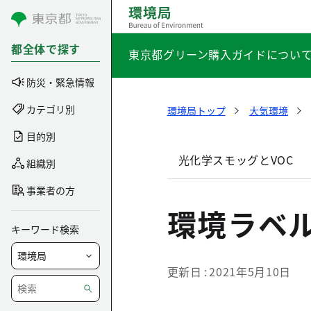
コンテンツにスキップ
都全体で探す
東京都グリーン購入ガイドについ
防災・緊急情報
カテゴリ別
環境局トップ
大気環境
目的別
光化学スモッグとVOC
組織別
事業者の方
環境ラベ
キーワード検索
更新日
2021年5月10日