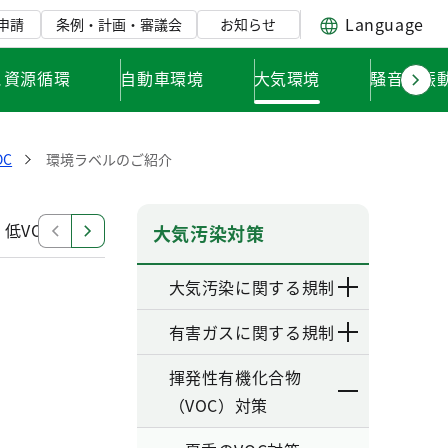
Language
申請
条例・計画・審議会
お知らせ
と資源循環
自動車環境
大気環境
騒音・振
C
環境ラベルのご紹介
低VOC製品やサービスの選び方
低VOC製品の適切な使
大気汚染対策
大気汚染に関する規制
有害ガスに関する規制
揮発性有機化合物
（VOC）対策