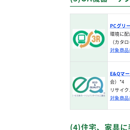
PCグリ
環境に配
（カタロ
対象商品
E&Qマ
会）*4
リサイク
対象商品
(4)住宅、家具