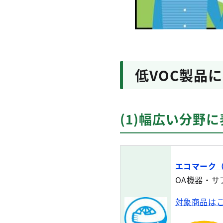
低VOC製品
(1)幅広い分野
エコマーク
OA機器・
対象商品は