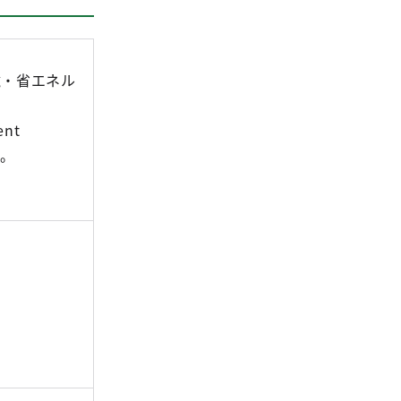
境・省エネル
nt
設。