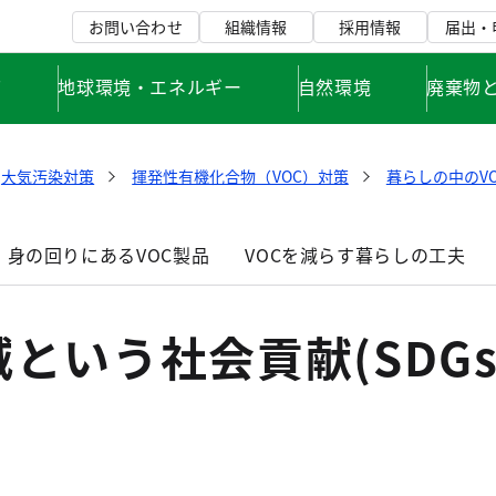
お問い合わせ
組織情報
採用情報
届出・
て
地球環境・エネルギー
自然環境
廃棄物
大気汚染対策
揮発性有機化合物（VOC）対策
暮らしの中のVO
身の回りにあるVOC製品
VOCを減らす暮らしの工夫
減という社会貢献(SDGs