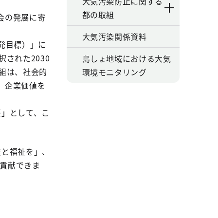
大気汚染防止に関する
都の取組
会の発展に寄
大気汚染関係資料
な開発目標）」に
された2030
島しょ地域における大気
取組は、社会的
環境モニタリング
、企業価値を
任」として、こ
健康と福祉を」、
も貢献できま