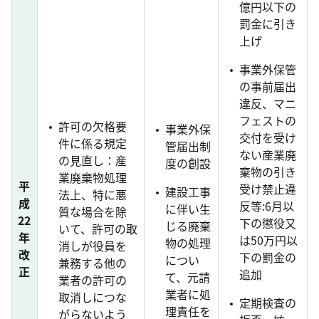
億円以下の
罰金に引き
上げ
事業外保管
の事前届出
違反、マニ
フェストの
許可の欠格要
事業外保
交付を受け
件に係る規定
管届出制
ない産業廃
の見直し：産
度の創設
棄物の引き
業廃棄物処理
平
受け禁止違
建設工事
法上、特に悪
成
反等:6月以
に伴い生
質な場合を除
22
下の懲役又
じる廃棄
いて、許可の取
年
は50万円以
物の処理
消しが役員を
改
下の罰金の
につい
兼務する他の
正
追加
て、元請
業者の許可の
業者に処
取消しにつな
定期検査の
理責任を
がらないよう