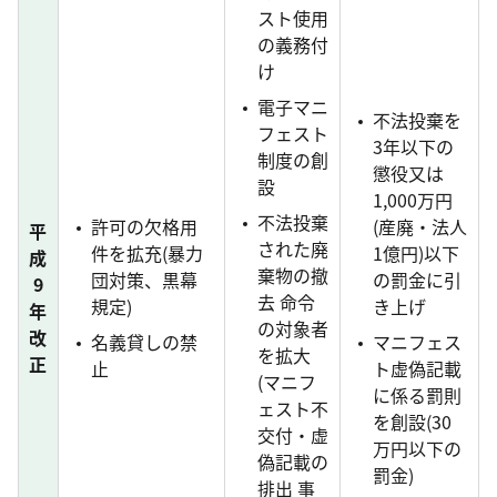
スト使用
の義務付
け
電子マニ
不法投棄を
フェスト
3年以下の
制度の創
懲役又は
設
1,000万円
不法投棄
許可の欠格用
(産廃・法人
平
された廃
件を拡充(暴力
1億円)以下
成
棄物の撤
団対策、黒幕
の罰金に引
9
去 命令
規定)
き上げ
年
の対象者
改
名義貸しの禁
マニフェス
を拡大
正
止
ト虚偽記載
(マニフ
に係る罰則
ェスト不
を創設(30
交付・虚
万円以下の
偽記載の
罰金)
排出 事