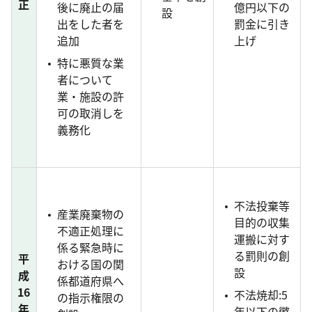
正
後に廃止の届
億円以下の
設
出をした者を
罰金に引き
追加
上げ
特に悪質な業
者について
業・施設の許
可の取消しを
義務化
不法投棄等
産業廃棄物の
目的の収集
不適正処理に
運搬に対す
係る緊急時に
る罰則の創
平
おける国の関
設
成
係都道府県へ
16
不法焼却:5
の指示権限の
年
年以下の懲