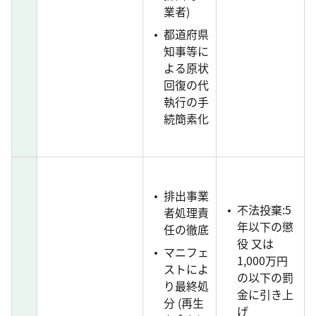
業者)
都道府県
知事等に
よる原状
回復の代
執行の手
続簡素化
排出事業
不法投棄:5
者処理責
年以下の懲
任の徹底
役 又は
マニフェ
1,000万円
ストによ
の以下の罰
り最終処
金に引き上
分 (再生
げ