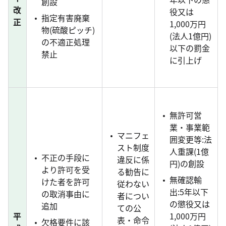
創設
改
役又は
指定有害廃棄
正
1,000万円
物(硫酸ピッチ)
(法人1億円)
の不適正処理
以下の罰金
禁止
に引上げ
無許可営
業・事業範
マニフェ
囲変更等:法
スト制度
人重課(1億
不正の手段に
違反に係
円)の創設
より許可を受
る勧告に
無確認輸
けた者を許可
従わない
出:5年以下
の取消事由に
者につい
の懲役又は
追加
ての公
平
1,000万円
表・命令
欠格要件に該