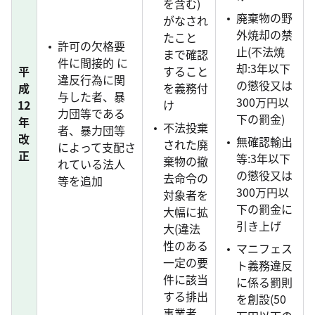
を含む)
廃棄物の野
がなされ
外焼却の禁
たこと
許可の欠格要
止(不法焼
まで確認
件に間接的 に
却:3年以下
平
すること
違反行為に関
の懲役又は
成
を義務付
与した者、暴
300万円以
12
け
力団等である
下の罰金)
年
不法投棄
者、暴力団等
改
無確認輸出
された廃
によって支配さ
正
等:3年以下
棄物の撤
れている法人
の懲役又は
去命令の
等を追加
300万円以
対象者を
下の罰金に
大幅に拡
引き上げ
大(違法
性のある
マニフェス
一定の要
ト義務違反
件に該当
に係る罰則
する排出
を創設(50
事業者、