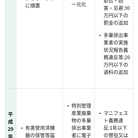
拒否・妨
一元化
に措置
害・忌避:30
万円以下の
罰金の追加
多量排出事
業者の実施
状況報告義
務違反等:20
万円以下の
過料の追加
特別管理
産業廃棄
マニフェス
平
物の多量
ト義務違
成
有害使用済機
排出事業
反:1年以下
29
器の保管等届
者に電子
の懲役又は
年