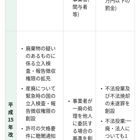
万円以下の
関与者
罰金)
等)
廃棄物の疑い
のあるものに
係る立入検
査・報告徴収
権限の拡充
産廃について
不法投棄及
緊急時の国の
び不法焼却
事業者が
立入検査・報
の未遂罪を
平
一廃の処
告徴収権限の
創設
成
理を他人
創設
15
不法投棄:一
に委託す
年
許可の欠格要
廃・法人に
る場合の
改
件に聴聞通知
ついても1
基準を創