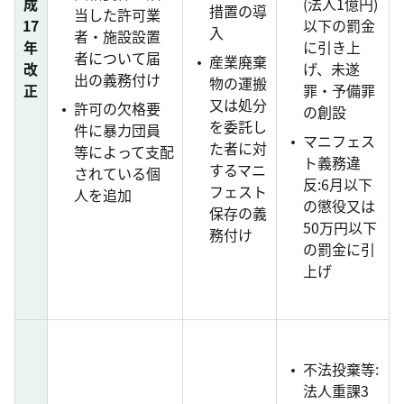
成
(法人1億円)
措置の導
当した許可業
17
以下の罰金
入
者・施設設置
年
に引き上
者について届
産業廃棄
改
げ、未遂
出の義務付け
物の運搬
正
罪・予備罪
又は処分
許可の欠格要
の創設
を委託し
件に暴力団員
マニフェス
た者に対
等によって支配
ト義務違
するマニ
されている個
反:6月以下
フェスト
人を追加
の懲役又は
保存の義
50万円以下
務付け
の罰金に引
上げ
不法投棄等:
法人重課3