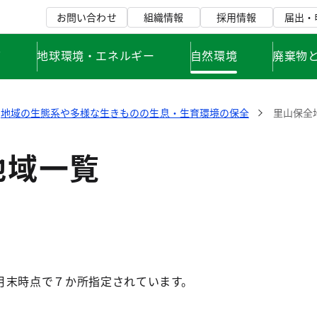
お問い合わせ
組織情報
採用情報
届出・
て
地球環境・エネルギー
自然環境
廃棄物
地域の生態系や多様な生きものの生息・生育環境の保全
里山保全
地域一覧
月末時点で７か所指定されています。