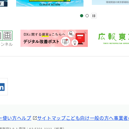
ー
使い方ヘルプ
サイトマップ
こども向け
一般の方へ
事業者
宿2-8-1 電話：03-5321-1111（代表）