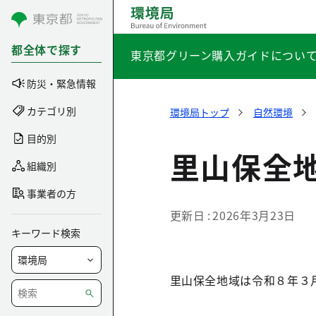
コンテンツにスキップ
都全体で探す
東京都グリーン購入ガイドについ
防災・緊急情報
カテゴリ別
環境局トップ
自然環境
目的別
里山保全
組織別
事業者の方
更新日
2026年3月23日
キーワード検索
里山保全地域は令和８年３