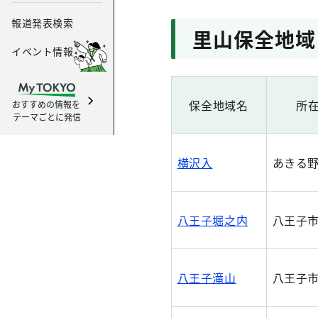
報道発表検索
里山保全地域
イベント情報
保全地域名
所
おすすめの情報を
テーマごとに発信
横沢入
あきる
八王子堀之内
八王子
八王子滝山
八王子