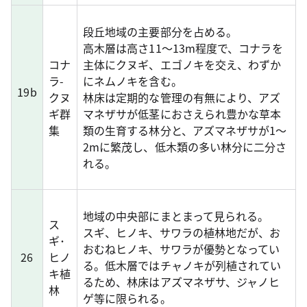
段丘地域の主要部分を占める。
高木層は高さ11～13m程度で、コナラを
コナ
主体にクヌギ、エゴノキを交え、わずか
ラ-
にネムノキを含む。
19b
クヌ
林床は定期的な管理の有無により、アズ
ギ群
マネザサが低茎におさえられ豊かな草本
集
類の生育する林分と、アズマネザサが1～
2mに繁茂し、低木類の多い林分に二分さ
れる。
地域の中央部にまとまって見られる。
ス
スギ、ヒノキ、サワラの植林地だが、お
ギ･
おむねヒノキ、サワラが優勢となってい
26
ヒノ
る。低木層ではチャノキが列植されてい
キ植
るため、林床はアズマネザサ、ジャノヒ
林
ゲ等に限られる。