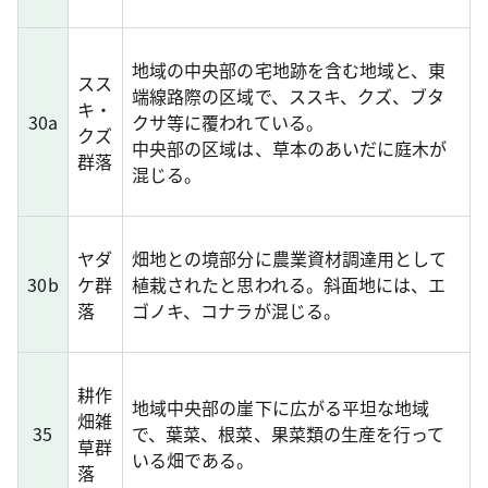
地域の中央部の宅地跡を含む地域と、東
スス
端線路際の区域で、ススキ、クズ、ブタ
キ・
30a
クサ等に覆われている。
クズ
中央部の区域は、草本のあいだに庭木が
群落
混じる。
ヤダ
畑地との境部分に農業資材調達用として
30b
ケ群
植栽されたと思われる。斜面地には、エ
落
ゴノキ、コナラが混じる。
耕作
地域中央部の崖下に広がる平坦な地域
畑雑
35
で、葉菜、根菜、果菜類の生産を行って
草群
いる畑である。
落