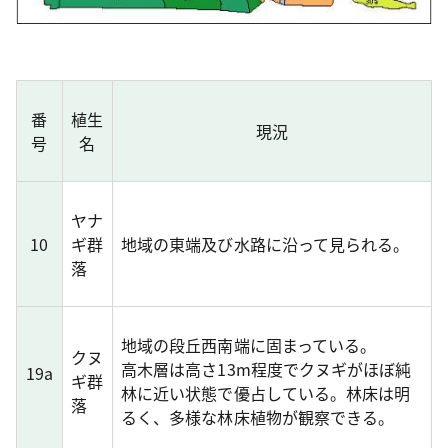
番
植生
現況
号
名
ヤナ
10
ギ群
地域の東端及び水路に沿って見られる。
落
地域の段丘西南端に固まっている。
クヌ
高木層は高さ13m程度でクヌギがほぼ純
19a
ギ群
林に近い状態で優占している。林床は明
落
るく、多様な林床植物が観察できる。