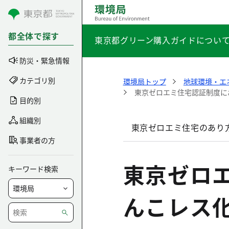
コンテンツにスキップ
都全体で探す
東京都グリーン購入ガイドについ
防災・緊急情報
カテゴリ別
環境局トップ
地球環境・エ
東京ゼロエミ住宅認証制度に
目的別
組織別
東京ゼロエミ住宅のあり
事業者の方
東京ゼロ
キーワード検索
んこレス