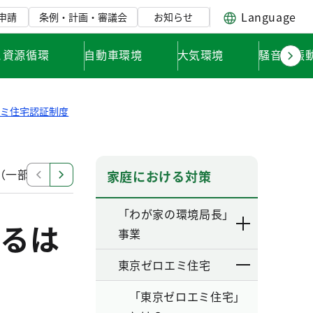
Language
申請
条例・計画・審議会
お知らせ
と資源循環
自動車環境
大気環境
騒音・振
エミ住宅認証制度
（一部改正）
認証要綱等の改正に伴う取扱について（通
家庭における対策
「わが家の環境局長」
るは
事業
東京ゼロエミ住宅
「東京ゼロエミ住宅」