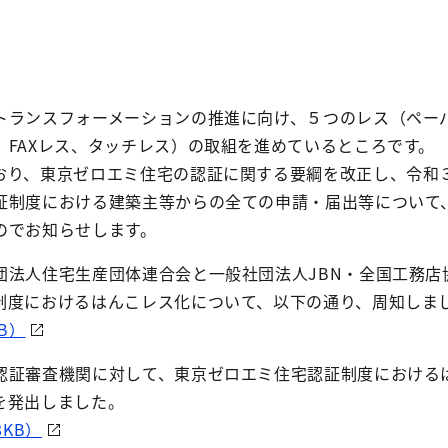
トランスフォーメーションの推進に向け、５つのレス（ペー
、FAXレス、タッチレス）の取組を進めているところです。
おり、東京ゼロエミ住宅の認証に関する要綱を改正し、令和
証制度における建築主等からの全ての申請・届出等について
のでお知らせします。
団法人住宅生産団体連合会と一般社団法人JBN・全国工務店
制度におけるはんこレス化について、以下の通り、周知しま
B）
認証審査機関に対して、東京ゼロエミ住宅認証制度における
を発出しました。
8KB）