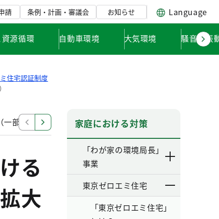
Language
申請
条例・計画・審議会
お知らせ
と資源循環
自動車環境
大気環境
騒音・振
エミ住宅認証制度
）
（一部改正）
認証要綱等の改正に伴う取扱について（通
家庭における対策
「わが家の環境局長」
ける
事業
東京ゼロエミ住宅
拡大
「東京ゼロエミ住宅」