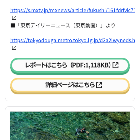
https://s.mxtv.jp/mxnews/article/fukushi/161fdrfvic71
■「東京デイリーニュース（東京動画）」より
https://tokyodouga.metro.tokyo.lg.jp/d2a2lwyneds.ht