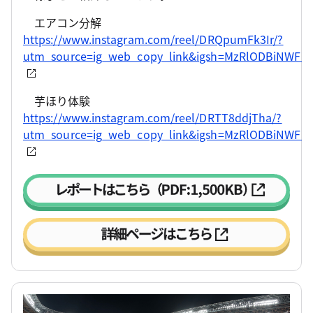
エアコン分解
https://www.instagram.com/reel/DRQpumFk3Ir/?
utm_source=ig_web_copy_link&igsh=MzRlODBiNWFlZ
芋ほり体験
https://www.instagram.com/reel/DRTT8ddjTha/?
utm_source=ig_web_copy_link&igsh=MzRlODBiNWFlZ