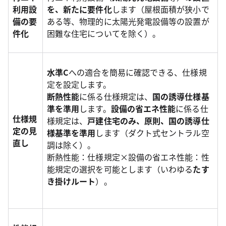
利用設
を、新たに要件化
します（屋根面積が狭小で
備の要
ある等、物理的に太陽光発電設備等の設置が
件化
困難な住宅についてを除く）。
水準C
への適合を簡易に確認できる、仕様規
定を設定します。
断熱性能
に係る仕様規定は、
国の誘導仕様基
準を準用
します。
設備の省エネ性能
に係る仕
仕様規
様規定は、
戸建住宅のみ、原則、国の誘導仕
定の見
様基準を準用
します（ダクト式セントラル空
直し
調は除く）。
断熱性能：仕様規定×設備の省エネ性能：性
能規定の選択を可能とします（いわゆる
たす
き掛けルート
）。