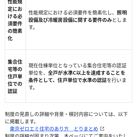
性能規
定にお
性能規定における必須要件を簡素化し、
照明
ける必
設備及び冷暖房設備に関する要件のみ
としま
須要件
す。
の簡素
化
集合住
現在住棟単位となっている集合住宅等の認証
宅等の
単位を、
全戸が水準C以上を達成することを
住戸単
条件として、住戸単位で水準の認証
を行いま
位での
す。
認証
制度の見直しの詳細や背景・検討内容については、以下
に掲載します。
東京ゼロエミ住宅のあり方 とりまとめ
制度の詳細が固まり次第、本ページにてご案内をいたし