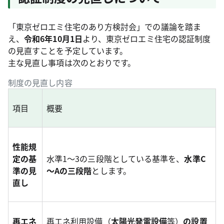
「東京ゼロエミ住宅のあり方検討会」での議論を踏ま
え、
令和6年10月1日
より、東京ゼロエミ住宅の認証制度
の見直すことを予定しています。
主な見直し事項は次のとおりです。
制度の見直し内容
項目
概要
性能規
定の基
水準1～3の三段階としている基準を、
水準C
準の見
～Aの三段階
とします。
直し
再エネ
再エネ利用設備（
太陽光発電設備
等）
の設置