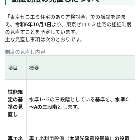
「東京ゼロエミ住宅のあり方検討会」での議論を踏ま
え、
令和6年10月1日
より、東京ゼロエミ住宅の認証制度
の見直すことを予定しています。
主な見直し事項は次のとおりです。
制度の見直し内容
項目
概要
性能規
定の基
水準1～3の三段階としている基準を、
水準C
準の見
～Aの三段階
とします。
直し
再エネ
再エネ利用設備（
太陽光発電設備
等）
の設置