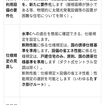
利用設
を、新たに要件化
します（屋根面積が狭小で
備の要
ある等、物理的に太陽光発電設備等の設置が
件化
困難な住宅についてを除く）。
水準C
への適合を簡易に確認できる、仕様規
定を設定します。
断熱性能
に係る仕様規定は、
国の誘導仕様基
準を準用
します。
設備の省エネ性能
に係る仕
仕様規
様規定は、
戸建住宅のみ、原則、国の誘導仕
定の見
様基準を準用
します（ダクト式セントラル空
直し
調は除く）。
断熱性能：仕様規定×設備の省エネ性能：性
能規定の選択を可能とします（いわゆる
たす
き掛けルート
）。