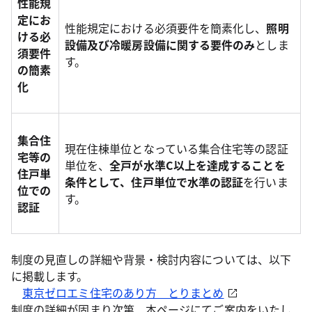
性能規
定にお
性能規定における必須要件を簡素化し、
照明
ける必
設備及び冷暖房設備に関する要件のみ
としま
須要件
す。
の簡素
化
集合住
現在住棟単位となっている集合住宅等の認証
宅等の
単位を、
全戸が水準C以上を達成することを
住戸単
条件として、住戸単位で水準の認証
を行いま
位での
す。
認証
制度の見直しの詳細や背景・検討内容については、以下
に掲載します。
東京ゼロエミ住宅のあり方 とりまとめ
制度の詳細が固まり次第、本ページにてご案内をいたし