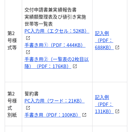
交付申請書兼実績報告書
実績額整理表及び値引き実施
世帯等一覧表
PC入力用（エクセル：52KB）
第2
記入例
号様
（PDF：
手書き用①（PDF：444KB）
式等
688KB）
手書き用②（一覧表の2枚目以
降）（PDF：176KB）
第2
誓約書
記入例
号様
PC入力用（ワード：21KB）
（PDF：
式
131KB）
別紙
手書き用（PDF：100KB）