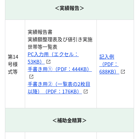
＜実績報告＞
実績報告書
実績額整理表及び値引き実施
世帯等一覧表
PC入力用（エクセル：
第14
記入例
53KB）
号様
（PDF：
手書き用①（PDF：444KB）
式等
688KB）
手書き用②（一覧表の2枚目
以降）（PDF：176KB）
＜補助金精算＞