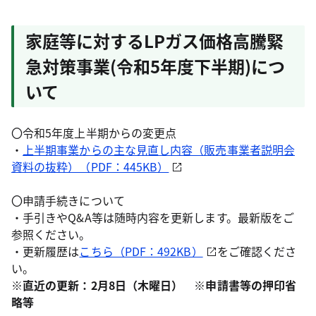
家庭等に対するLPガス価格高騰緊
急対策事業(令和5年度下半期)につ
いて
〇令和5年度上半期からの変更点
・
上半期事業からの主な見直し内容（販売事業者説明会
資料の抜粋）（PDF：445KB）
〇申請手続きについて
・手引きやQ&A等は随時内容を更新します。最新版をご
参照ください。
・更新履歴は
こちら（PDF：492KB）
をご確認くださ
い。
※直近の更新：2月8日（木曜日） ※申請書等の押印省
略等