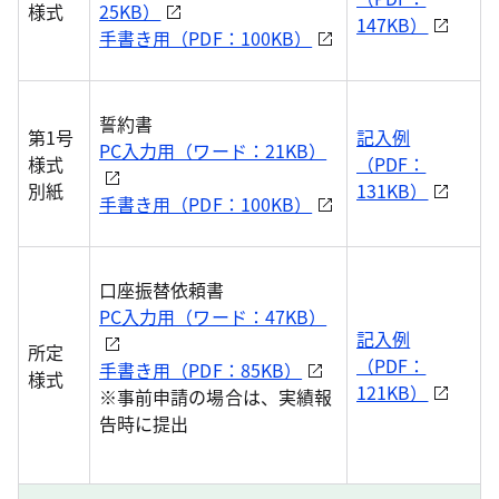
様式
25KB）
147KB）
手書き用（PDF：100KB）
誓約書
第1号
記入例
PC入力用（ワード：21KB）
様式
（PDF：
別紙
131KB）
手書き用（PDF：100KB）
口座振替依頼書
PC入力用（ワード：47KB）
記入例
所定
（PDF：
手書き用（PDF：85KB）
様式
121KB）
※事前申請の場合は、実績報
告時に提出