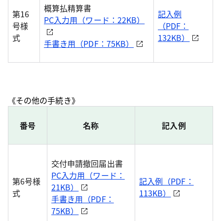
概算払精算書
第16
記入例
PC入力用（ワード：22KB）
号様
（PDF：
式
132KB）
手書き用（PDF：75KB）
《その他の手続き》
番号
名称
記入例
交付申請撤回届出書
PC入力用（ワード：
第6号様
記入例（PDF：
21KB）
式
113KB）
手書き用（PDF：
75KB）