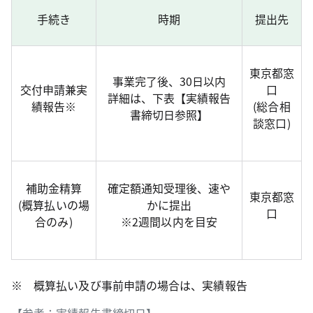
手続き
時期
提出先
東京都窓
事業完了後、30日以内
交付申請兼実
口
詳細は、下表【実績報告
績報告※
(総合相
書締切日参照】
談窓口)
補助金精算
確定額通知受理後、速や
東京都窓
(概算払いの場
かに提出
口
合のみ)
※2週間以内を目安
※ 概算払い及び事前申請の場合は、実績報告
【参考：実績報告書締切日】