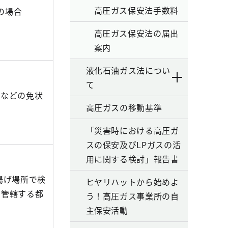
高圧ガス保安法手数料
）の場合
高圧ガス保安法の届出
案内
液化石油ガス法につい
て
者などの免状
高圧ガスの移動基準
「災害時における高圧ガ
スの保安及びLPガスの活
用に関する検討」報告書
揚げ場所で検
ヒヤリハットから始めよ
を管轄する都
う！高圧ガス事業所の自
主保安活動