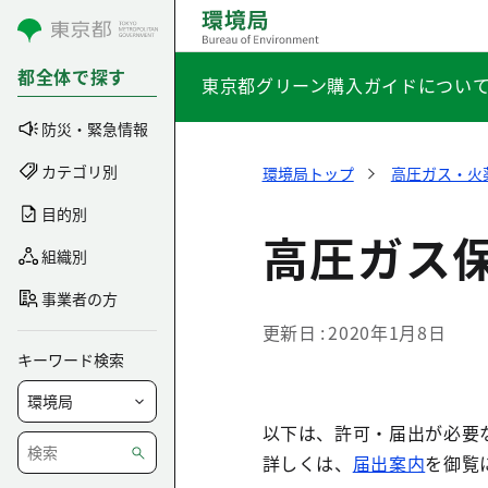
コンテンツにスキップ
都全体で探す
東京都グリーン購入ガイドについ
防災・緊急情報
カテゴリ別
環境局トップ
高圧ガス・火
目的別
高圧ガス
組織別
事業者の方
更新日
2020年1月8日
キーワード検索
以下は、許可・届出が必要
詳しくは、
届出案内
を御覧