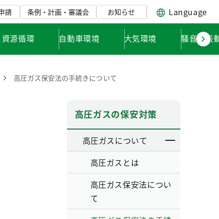
Language
申請
条例・計画・審議会
お知らせ
と資源循環
自動車環境
大気環境
騒音・振
高圧ガス保安法の手続きについて
高圧ガスの保安対策
高圧ガスについて
高圧ガスとは
高圧ガス保安法につい
て