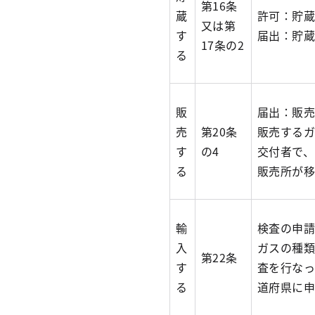
第16条
蔵
許可：貯蔵量
又は第
す
届出：貯蔵
17条の2
る
販
届出：販売
売
第20条
販売する
す
の4
交付者で
る
販売所が
輸
検査の申
入
ガスの種類
第22条
す
査を行な
る
道府県に