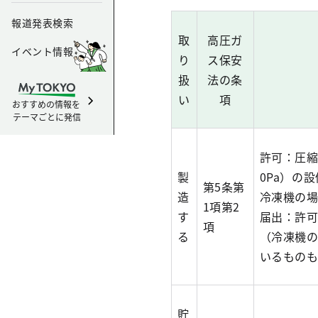
報道発表検索
取
高圧ガ
イベント情報
り
ス保安
扱
法の条
い
項
おすすめの情報を
テーマごとに発信
許可：圧縮
製
0Pa）の
第5条第
造
冷凍機の場
1項第2
す
届出：許
項
る
（冷凍機の
いるもの
貯