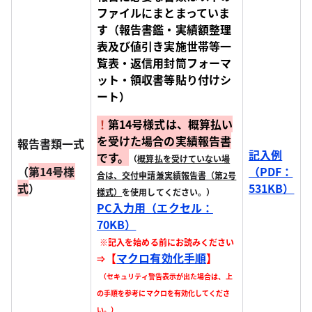
ファイルにまとまっていま
す（報告書鑑・実績額整理
表及び値引き実施世帯等一
覧表・返信用封筒フォーマ
ット・領収書等貼り付けシ
ート）
！
第14号様式は、概算払い
を受けた場合の実績報告書
報告書類一式
記入例
です。
（
概算払を受けていない場
（
第14号様
（PDF：
合は、交付申請兼実績報告書（第2号
式
）
531KB）
様式）
を使用してください。）
PC入力用（エクセル：
70KB）
※記入を始める前にお読みください
【
マクロ有効化手順
】
⇒
（セキュリティ警告表示が出た場合は、上
の手順を参考にマクロを有効化してくださ
い。）