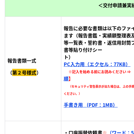
＜交付申請兼実
報告に必要な書類は以下のファ
ます（報告書鑑・実績額整理表
等一覧表・誓約書・返信用封筒
書等貼り付けシー
ト
報告書類一式
PC入力用（エクセル：77KB）
（
第２号様式
）
※記入を始める前にお読みください ⇒
順
】
（セキュリティ警告表示が出た場合は、上の手
ください。）
手書き用 (PDF：1MB）
・口座振替依頼書
※
（ワード：5