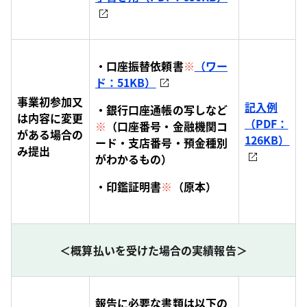
・口座振替依頼書
※
（ワー
ド：51KB）
事業初参加又
記入例
・銀行口座通帳の写しなど
は内容に変更
（PDF：
※
（口座番号・金融機関コ
がある場合の
126KB）
ード・支店番号・預金種別
み提出
がわかるもの）
・印鑑証明書
※
（原本）
＜概算払いを受けた場合の実績報告＞
報告に必要な書類は以下の