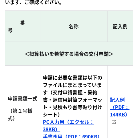
います、ご確認ください。
番
名称
記入例
号
＜概算払いを希望する場合の交付申請＞
申請に必要な書類は以下の
ファイルにまとまっていま
す（交付申請書鑑・誓約
申請書類一式
書・返信用封筒フォーマッ
記入例
ト・見積もり書等貼り付け
（PDF：
（第１号様
シート）
144KB）
式）
PC入力用（エクセル：
38KB）
手書き用（PDF：690KB）