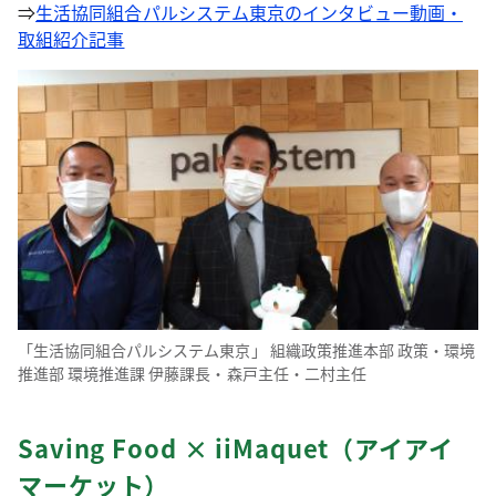
⇒
生活協同組合パルシステム東京のインタビュー動画・
取組紹介記事
「生活協同組合パルシステム東京」 組織政策推進本部 政策・環境
推進部 環境推進課 伊藤課長・森戸主任・二村主任
Saving Food × iiMaquet（アイアイ
マーケット）