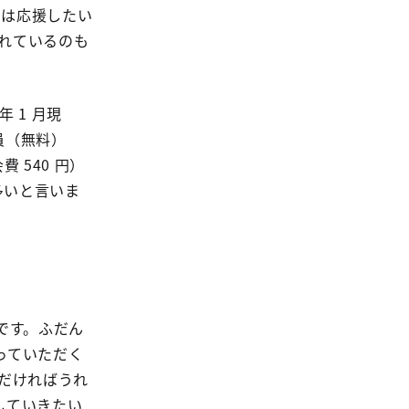
には応援したい
されているのも
年 1 月現
員（無料）
 540 円）
が多いと言いま
です。ふだん
っていただく
だければうれ
していきたい