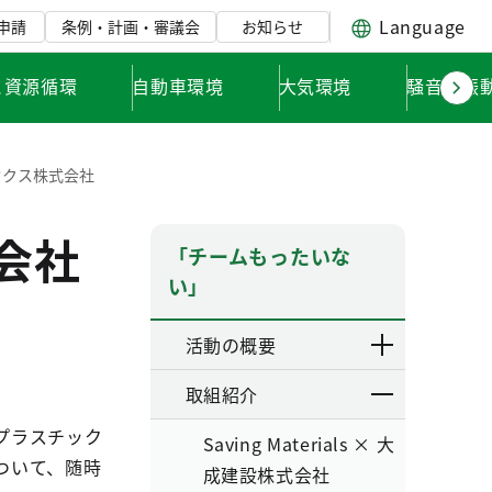
Language
申請
条例・計画・審議会
お知らせ
と資源循環
自動車環境
大気環境
騒音・振
グラウクス株式会社
式会社
「チームもったいな
い」
活動の概要
取組紹介
プラスチック
Saving Materials × 大
ついて、随時
成建設株式会社