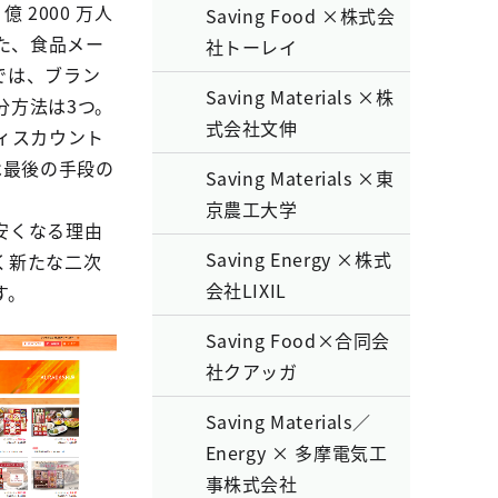
 2000 万人
Saving Food ×株式会
た、食品メー
社トーレイ
では、ブラン
Saving Materials ×株
分方法は3つ。
式会社文伸
ィスカウント
は最後の手段の
Saving Materials ×東
京農工大学
安くなる理由
Saving Energy ×株式
く新たな二次
会社LIXIL
す。
Saving Food×合同会
社クアッガ
Saving Materials／
Energy × 多摩電気工
事株式会社