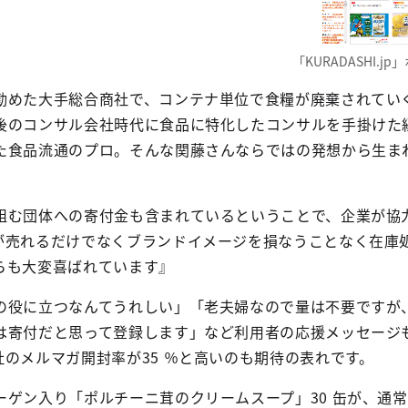
「KURADASHI.j
勤めた大手総合商社で、コンテナ単位で食糧が廃棄されてい
後のコンサル会社時代に食品に特化したコンサルを手掛けた
た食品流通のプロ。そんな関藤さんならではの発想から生ま
組む団体への寄付金も含まれているということで、企業が協
が売れるだけでなくブランドイメージを損なうことなく在庫
らも大変喜ばれています』
の役に立つなんてうれしい」「老夫婦なので量は不要ですが
は寄付だと思って登録します」など利用者の応援メッセージ
のメルマガ開封率が35 ％と高いのも期待の表れです。
ゲン入り「ポルチーニ茸のクリームスープ」30 缶が、通常価