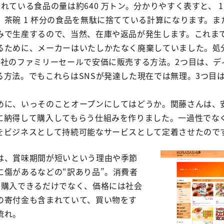
ている食品の量は約640 万トン。分かりやすく表すと、 1 億
茶碗 1 杯分の食品を無駄に捨てている計算になります。ま
みで生産するので、当然、在庫や返品が発生します。これま
るために、メーカーはいたしかたなく廃棄していました。処
会社のファミリーセールで安価に販売する方法。2つ目は、デ
る方法。でもこれらはSNSが発達した現在では無理。3つ目
』
めに、いっそのことオープンにしてはどうか。関藤さんは、
に納得して購入してもらう仕組みを作りました。一過性でな
をビジネスとして持続可能なサービスとして定着させたので
は、賞味期間が短いという理由や季節
に傷があるなどの“訳あり品”。消費者
で購入できるだけでなく、価格には社会
の寄付金も含まれていて、買い物をす
流れ。