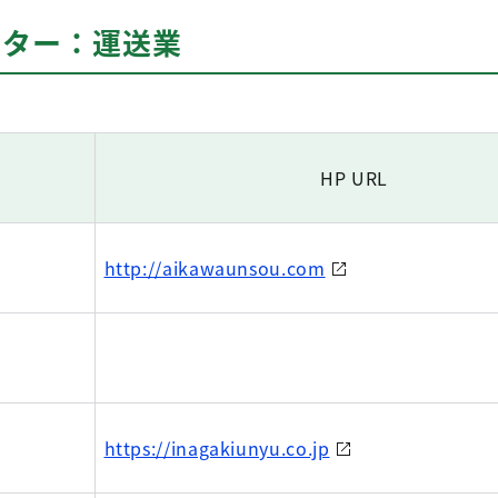
ポーター：運送業
HP URL
http://aikawaunsou.com
https://inagakiunyu.co.jp