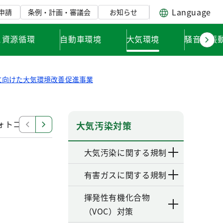
Language
申請
条例・計画・審議会
お知らせ
と資源循環
自動車環境
大気環境
騒音・振
y実現に向けた大気環境改善促進事業
y フォトコンテスト
Clear Skyサポーターについて
Cle
大気汚染対策
大気汚染に関する規制
有害ガスに関する規制
揮発性有機化合物
（VOC）対策