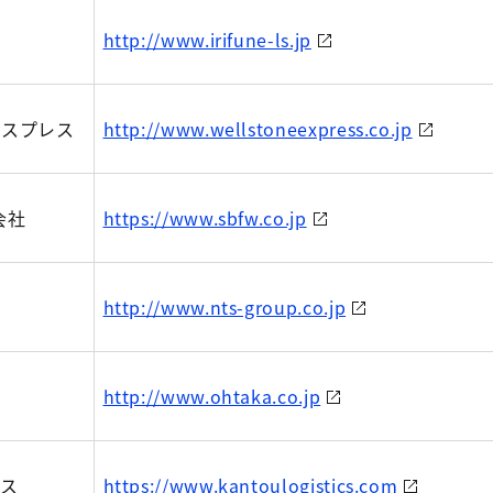
ム
http://www.irifune-ls.jp
キスプレス
http://www.wellstoneexpress.co.jp
会社
https://www.sbfw.co.jp
http://www.nts-group.co.jp
http://www.ohtaka.co.jp
クス
https://www.kantoulogistics.com