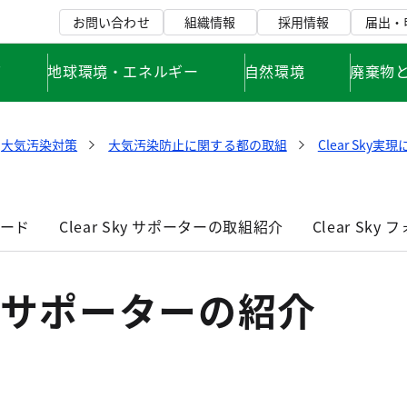
お問い合わせ
組織情報
採用情報
届出・
て
地球環境・エネルギー
自然環境
廃棄物
大気汚染対策
大気汚染防止に関する都の取組
Clear Sk
ワード
Clear Sky サポーターの取組紹介
Clear Sk
Skyサポーターの紹介