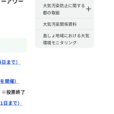
ターアワー
大気汚染防止に関する
都の取組
大気汚染関係資料
島しょ地域における大気
環境モニタリング
24日まで）
式を開催）
で）※投票終了
31日まで）