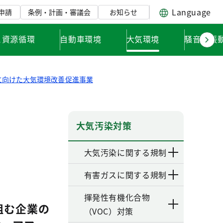
Language
申請
条例・計画・審議会
お知らせ
と資源循環
自動車環境
大気環境
騒音・振
y実現に向けた大気環境改善促進事業
大気汚染対策
大気汚染に関する規制
有害ガスに関する規制
揮発性有機化合物
組む企業の
（VOC）対策