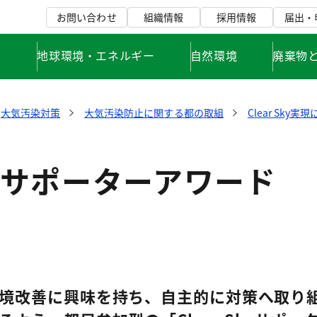
お問い合わせ
組織情報
採用情報
届出・
て
地球環境・エネルギー
自然環境
廃棄物
大気汚染対策
大気汚染防止に関する都の取組
Clear Sk
ド
Skyサポーターアワード
境改善に興味を持ち、自主的に対策へ取り