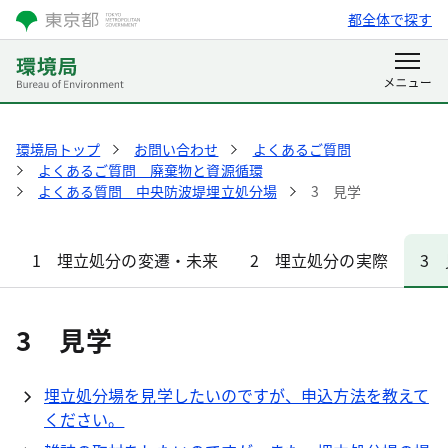
都全体で探す
環境局トップ
お問い合わせ
よくあるご質問
よくあるご質問 廃棄物と資源循環
よくある質問 中央防波堤埋立処分場
3 見学
1 埋立処分の変遷・未来
2 埋立処分の実際
3
3 見学
埋立処分場を見学したいのですが、申込方法を教えて
ください。