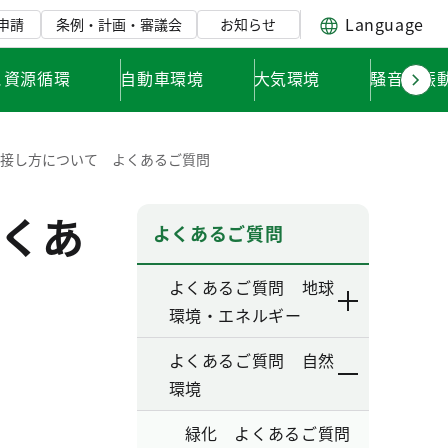
Language
申請
条例・計画・審議会
お知らせ
と資源循環
自動車環境
大気環境
騒音・振
の接し方について よくあるご質問
くあ
よくあるご質問
よくあるご質問 地球
環境・エネルギー
よくあるご質問 自然
環境
緑化 よくあるご質問