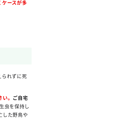
くケースが多
えられずに死
さい。
ご自宅
生虫を保持し
亡した野鳥や