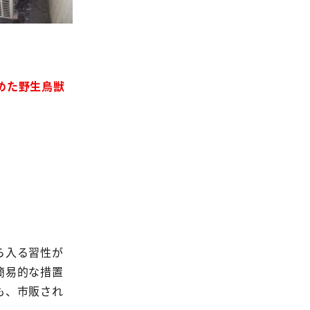
めた野生鳥獣
ら入る習性が
簡易的な措置
も、市販され