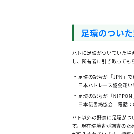
足環のついた
ハトに足環がついていた場
し、所有者に引き取っても
足環の記号が「JPN」
日本ハトレース協会迷い鳩照
足環の記号が「NIPPO
日本伝書鳩協会 電話：03-
ハト以外の野鳥に足環がつ
す。現在環境省が調査のために