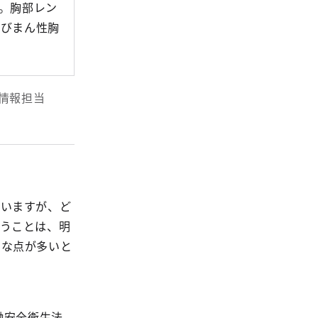
。胸部レン
をびまん性胸
境情報担当
ていますが、ど
うことは、明
明な点が多いと
働安全衛生法