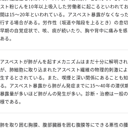
スト粉じんを10年以上吸入した労働者に起こるといわれて
間は15～20年といわれている。アスベスト暴露がなくなっ
行する場合がある。労作性（坂道や階段を上るとき）の息
早期の自覚症状で、咳、痰が続いたり、胸や背中に痛みを感
ある。
アスベストが肺がんを起すメカニズムはまだ十分に解明され
が、肺細胞に取り込まれたアスベスト繊維の物理的刺激によ
生するとされている。また、喫煙と深い関係にあることも
る。アスベスト暴露から肺がん発症までに15～40年の潜伏
暴露量が多いほど肺がんの発生が多い。診断・治療は一般
様である。
肺を取り囲む胸膜、腹部臓器を囲む腹膜等にできる悪性の