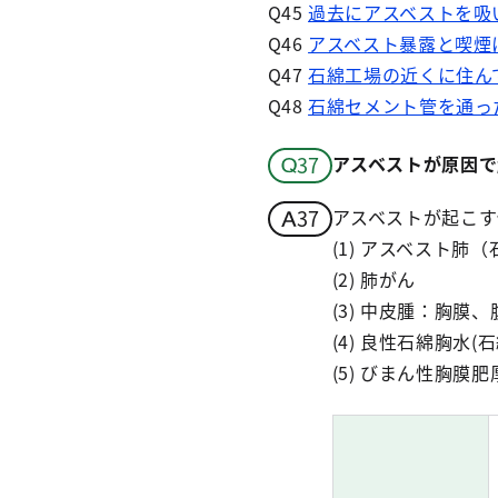
Q45
過去にアスベストを吸
Q46
アスベスト暴露と喫煙
Q47
石綿工場の近くに住ん
Q48
石綿セメント管を通っ
アスベストが原因で
アスベストが起こす
(1) アスベスト
(2) 肺がん
(3) 中皮腫：胸
(4) 良性石綿胸水(
(5) びまん性胸膜肥