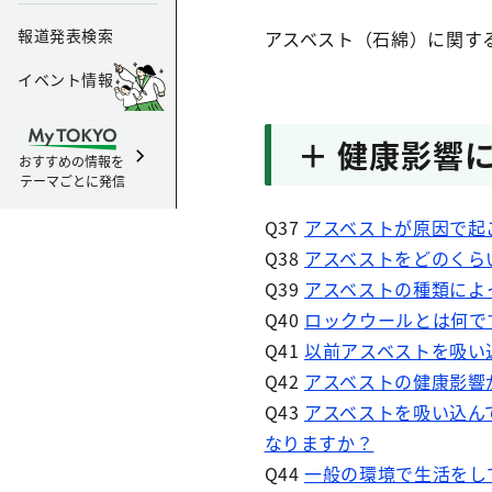
報道発表検索
アスベスト（石綿）に関す
イベント情報
＋ 健康影響
おすすめの情報を
テーマごとに発信
Q37
アスベストが原因で起
Q38
アスベストをどのくら
Q39
アスベストの種類によ
Q40
ロックウールとは何で
Q41
以前アスベストを吸い
Q42
アスベストの健康影響
Q43
アスベストを吸い込ん
なりますか？
Q44
一般の環境で生活をし