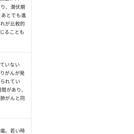
おり、潜伏期
たあとでも進
切れが比較的
じることも
ていない
りがんが発
知られてい
期間があり、
の肺がんと同
腫瘍。若い時