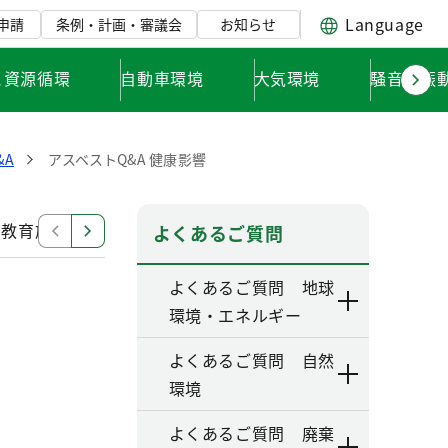
Language
申請
条例・計画・審議会
お知らせ
と資源循環
自動車環境
大気環境
騒音・振
&A
アスベストQ&A 健康影響
 教育施設
アスベストQ&A 健康影響
アスベストQ&A
よくあるご質問
よくあるご質問 地球
環境・エネルギー
よくあるご質問 自然
環境
よくあるご質問 廃棄