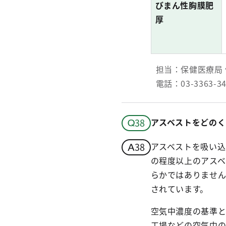
びまん性胸膜肥
厚
担当：保健医療局 
電話：03-3363-
アスベストをどのく
アスベストを吸い
の程度以上のアスベ
らかではありませ
されています。
空気中濃度の基準
工場などの空気中の