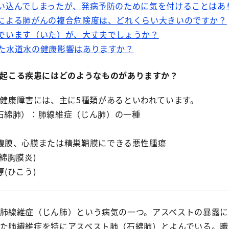
い込んでしまったが、発病予防のために気を付けることはあ
による肺がんの複合危険度は、どれくらい大きいのですか？
でいます（いた）が、大丈夫でしょうか？
た水道水の健康影響はありますか？
起こる疾患にはどのようなものがありますか？
健康障害には、主に5種類があるといわれています。
肺（石綿肺）：肺線維症（じん肺）の一種
膜、腹膜、心膜または精巣鞘膜にできる悪性腫瘍
石綿胸膜炎)
厚(ひこう)
肺線維症（じん肺）という病気の一つ。アスベストの暴露に
た肺繊維症を特にアスベスト肺（石綿肺）とよんでいる。職