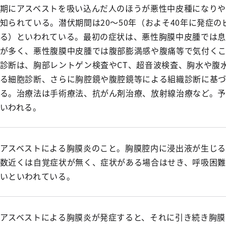
期にアスベストを吸い込んだ人のほうが悪性中皮種になりや
知られている。潜伏期間は20～50年（およそ40年に発症の
る）といわれている。最初の症状は、悪性胸膜中皮腫では息
が多く、悪性腹膜中皮腫では腹部膨満感や腹痛等で気付く
診断は、胸部レントゲン検査やCT、超音波検査、胸水や腹
る細胞診断、さらに胸腔鏡や腹腔鏡等による組織診断に基づ
る。治療法は手術療法、抗がん剤治療、放射線治療など。予
いわれる。
アスベストによる胸膜炎のこと。胸膜腔内に浸出液が生じる
数近くは自覚症状が無く、症状がある場合はせき、呼吸困難
いといわれている。
アスベストによる胸膜炎が発症すると、それに引き続き胸膜