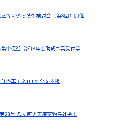
改正等に係る技術検討会（第8回）開催
集中促進 令和8年度助成事業受付等
住宅再エネ100％化を支援
び第23号 八丈町災害廃棄物島外搬出