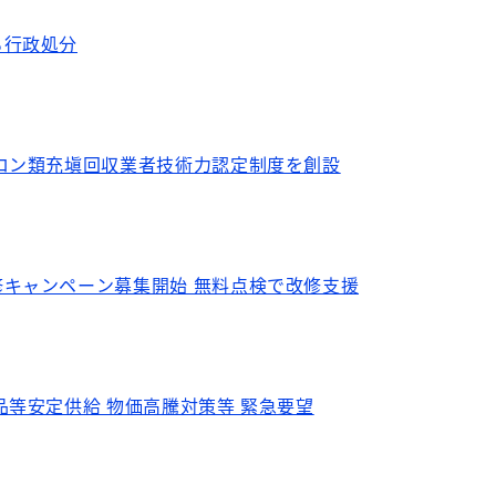
る行政処分
ロン類充塡回収業者技術力認定制度を創設
キャンペーン募集開始 無料点検で改修支援
品等安定供給 物価高騰対策等 緊急要望