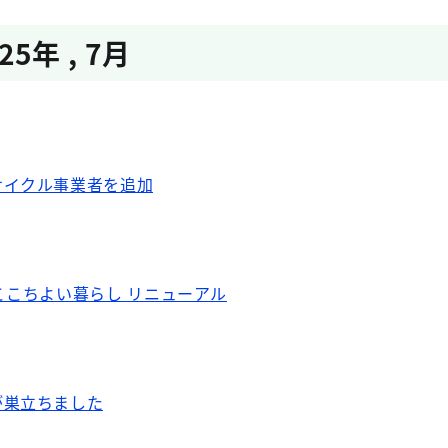
025年
,
7月
サイクル事業者を追加
家 ここちよい暮らし リニューアル
が巣立ちました