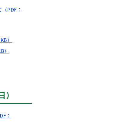
（PDF：
KB）
KB）
日）
DF：