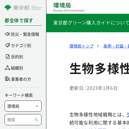
コンテンツにスキップ
都全体で探す
東京都グリーン購入ガイドについ
防災・緊急情報
カテゴリ別
環境局トップ
条例・計画・
目的別
生物多様
組織別
事業者の方
更新日
2023年1月6日
キーワード検索
生物多様性地域戦略とは、
続可能な利用に関する基本