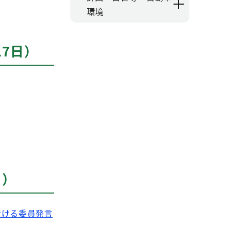
環境
7日）
日）
おける委員発言