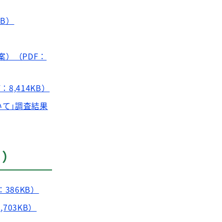
B）
）（PDF：
8,414KB）
いて｣調査結果
日）
386KB）
703KB）