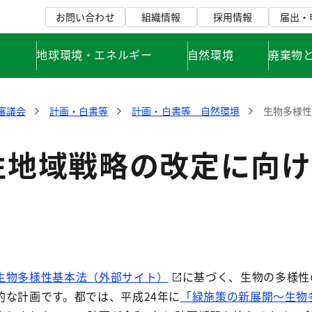
お問い合わせ
組織情報
採用情報
届出・
て
地球環境・エネルギー
自然環境
廃棄物
審議会
計画・白書等
計画・白書等 自然環境
生物多様
性地域戦略の改定に向け
生物多様性基本法（外部サイト）
に基づく、生物の多様性
的な計画です。都では、平成24年に
「緑施策の新展開～生物