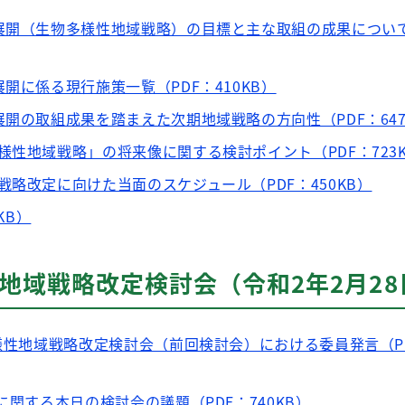
展開（生物多様性地域戦略）の目標と主な取組の成果について
開に係る現行施策一覧（PDF：410KB）
展開の取組成果を踏まえた次期地域戦略の方向性（PDF：647
様性地域戦略」の将来像に関する検討ポイント（PDF：723
戦略改定に向けた当面のスケジュール（PDF：450KB）
KB）
地域戦略改定検討会（令和2年2月28
多様性地域戦略改定検討会（前回検討会）における委員発言（P
に関する本日の検討会の議題（PDF：740KB）