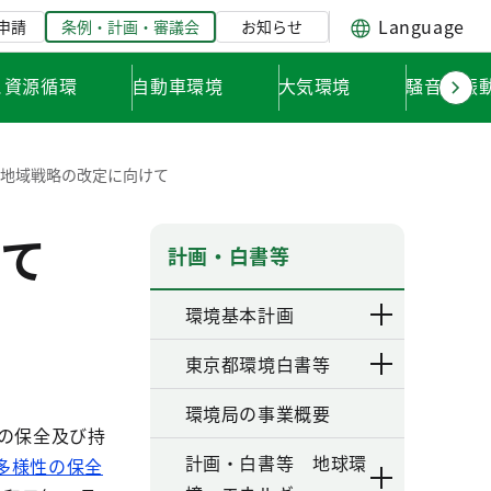
Language
申請
条例・計画・審議会
お知らせ
と資源循環
自動車環境
大気環境
騒音・振
性地域戦略の改定に向けて
て
計画・白書等
環境基本計画
東京都環境白書等
環境局の事業概要
の保全及び持
計画・白書等 地球環
多様性の保全