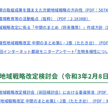
開の取組成果を踏まえた次期地域戦略の方向性（PDF：587K
環境教育等の活動拠点（抜粋）（PDF：2,183KB）
地域戦略改定に係る「中間のまとめ（将来像等）」作成方針（案
様性地域戦略改定 中間のまとめ第1・2章（たたき台）（PDF：
第4回インターネット都政モニターアンケート｢生物多様性につ
地域戦略改定検討会（令和3年2月8
性地域戦略改定検討会（前回検討会）における委員発言（PDF：
地域戦略改定 中間のまとめ第1・2章（たたき台）（PDF：9,