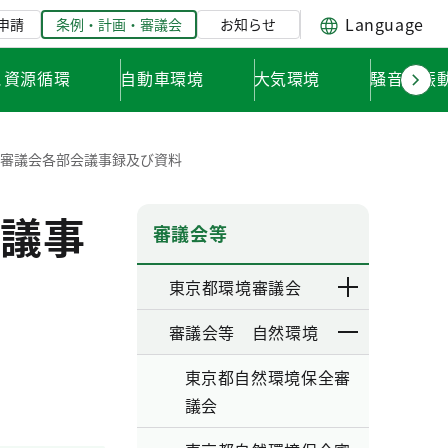
Language
申請
条例・計画・審議会
お知らせ
と資源循環
自動車環境
大気環境
騒音・振
全審議会各部会議事録及び資料
議事
審議会等
東京都環境審議会
審議会等 自然環境
東京都自然環境保全審
議会