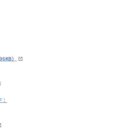
96KB）
F：