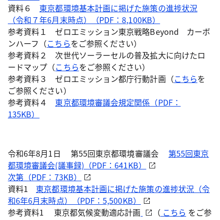
資料６
東京都環境基本計画に掲げた施策の進捗状況
（令和７年6月末時点）（PDF：8,100KB）
参考資料１ ゼロエミッション東京戦略Beyond カーボ
ンハーフ（
こちら
をご参照ください）
参考資料２ 次世代ソーラーセルの普及拡大に向けたロ
ードマップ（
こちら
をご参照ください）
参考資料３ ゼロエミッション都庁行動計画（
こちら
を
ご参照ください）
参考資料４
東京都環境審議会規定関係（PDF：
135KB）
令和6年8月1日 第55回東京都環境審議会
第55回東京
都環境審議会(議事録)（PDF：641KB）
次第（PDF：73KB）
資料1
東京都環境基本計画に掲げた施策の進捗状況（令
和6年6月末時点）（PDF：5,500KB）
参考資料1 東京都気候変動適応計画
（
こちら
をご参