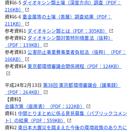
資料6-5
ダイオキシン類土壌（深度方向）調査（PDF：
216KB）
資料6-6
重金属等の土壌（表層）調査結果（PDF：
211KB）
参考資料1
ダイオキシン類とは（PDF：305KB）
参考資料2
ダイオキシン類対策特別措置法（抜粋）
（PDF：139KB）
参考資料3
公害防止事業費事業者負担法（抜粋）（PDF：
166KB）
参考資料4
東京都環境審議会関係規程（PDF：124KB）
平成24年2月13日
第38回 東京都環境審議会（議事録）
（PDF：264KB）
【資料】
会議次第（座席表）（PDF：122KB）
資料1
中間とりまとめに係る意見募集（パブリックコメン
ト）の結果（PDF：559KB）
資料2
東日本大震災を踏まえた今後の環境政策のあり方に