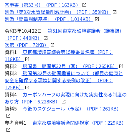
答申書（第33号）（PDF：163KB）
別添「第9次水質総量削減計画」（PDF：359KB）
別添「総量規制基準」（PDF：1,014KB）
令和3年10月22日
第51回東京都環境審議会（議事録）
（PDF：440KB）
次第（PDF：72KB）
資料1
東京都環境審議会第15期委員名簿（PDF：
118KB）
資料2
諮問書 諮問第32号（写）（PDF：265KB）
資料3
諮問第32号の諮問趣旨について（都民の健康と
安全を確保する環境に関する条例の改正）（PDF：
125KB）
資料4
カーボンハーフの実現に向けた実効性ある制度の
あり方（PDF：6,228KB）
資料5
今後のスケジュール（予定）（PDF：261KB）
参考資料1
東京都環境審議会関係規定（PDF：229KB）