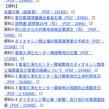
（PDF：198KB）
【資料】
会議次第（座席表）（PDF：181KB）
資料1
東京都環境審議会委員名簿（PDF：89KB）
資料2
諮問書 諮問第26号（写）（PDF：28KB）
資料3
荒川区からの対策地域指定要請文（写）（PDF：
59KB）
資料4
ダイオキシン類土壌対策関連事業の手続き（PDF：
255KB）
資料5
東尾久浄化センター隣接敷地の位置（PDF：
172KB）
資料6-1
東尾久浄化センター隣接敷地のダイオキシン類等
土壌調査及び措置の経緯について（PDF：243KB）
資料6-2
東尾久浄化センター及び隣接地の土地利用状況
（PDF：568KB）
資料6-3
東尾久浄化センター隣接地の飛散防止措置状況
（PDF：2,536KB）
資料6-4
ダイオキシン類土壌（表層）及び池の水質調査結
果（PDF：350KB）