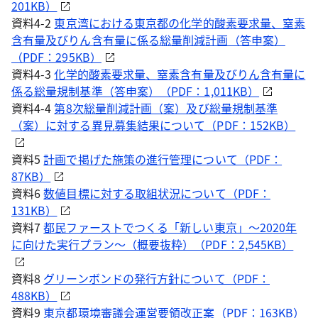
201KB）
資料4-2
東京湾における東京都の化学的酸素要求量、窒素
含有量及びりん含有量に係る総量削減計画（答申案）
（PDF：295KB）
資料4-3
化学的酸素要求量、窒素含有量及びりん含有量に
係る総量規制基準（答申案）（PDF：1,011KB）
資料4-4
第8次総量削減計画（案）及び総量規制基準
（案）に対する異見募集結果について（PDF：152KB）
資料5
計画で掲げた施策の進行管理について（PDF：
87KB）
資料6
数値目標に対する取組状況について（PDF：
131KB）
資料7
都民ファーストでつくる「新しい東京」～2020年
に向けた実行プラン～（概要抜粋）（PDF：2,545KB）
資料8
グリーンボンドの発行方針について（PDF：
488KB）
資料9
東京都環境審議会運営要領改正案（PDF：163KB）