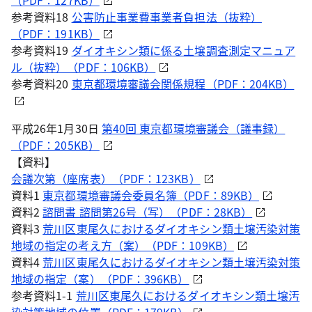
（PDF：127KB）
参考資料18
公害防止事業費事業者負担法（抜粋）
（PDF：191KB）
参考資料19
ダイオキシン類に係る土壌調査測定マニュア
ル（抜粋）（PDF：106KB）
参考資料20
東京都環境審議会関係規程（PDF：204KB）
平成26年1月30日
第40回 東京都環境審議会（議事録）
（PDF：205KB）
【資料】
会議次第（座席表）（PDF：123KB）
資料1
東京都環境審議会委員名簿（PDF：89KB）
資料2
諮問書 諮問第26号（写）（PDF：28KB）
資料3
荒川区東尾久におけるダイオキシン類土壌汚染対策
地域の指定の考え方（案）（PDF：109KB）
資料4
荒川区東尾久におけるダイオキシン類土壌汚染対策
地域の指定（案）（PDF：396KB）
参考資料1-1
荒川区東尾久におけるダイオキシン類土壌汚