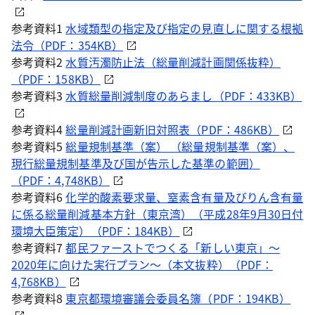
参考資料1
水域類型の指定及び指定の見直しに関する根拠
法令（PDF：354KB）
参考資料2
水質汚濁防止法（総量削減計画関係抜粋）
（PDF：158KB）
参考資料3
水質総量削減制度のあらまし（PDF：433KB）
参考資料4
総量削減計画新旧対照表（PDF：486KB）
参考資料5
総量規制基準（案） （総量規制基準（案）、
現行総量規制基準及び国が告示した基準の範囲）
（PDF：4,748KB）
参考資料6
化学的酸素要求量、窒素含有量及びりん含有量
に係る総量削減基本方針（東京湾）（平成28年9月30日付
環境大臣策定）（PDF：184KB）
参考資料7
都民ファーストでつくる「新しい東京」～
2020年に向けた実行プラン～（本文抜粋）（PDF：
4,768KB）
参考資料8
東京都環境審議会委員名簿（PDF：194KB）