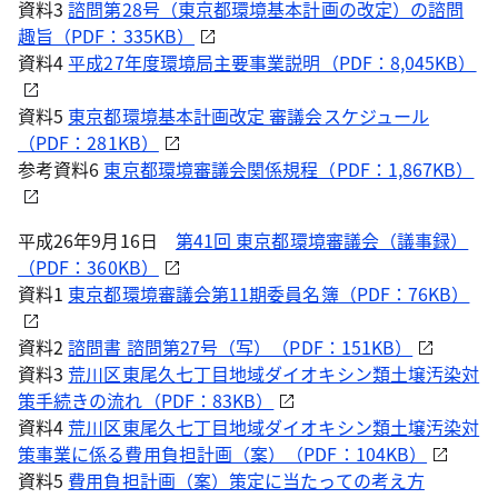
資料3
諮問第28号（東京都環境基本計画の改定）の諮問
趣旨（PDF：335KB）
資料4
平成27年度環境局主要事業説明（PDF：8,045KB）
資料5
東京都環境基本計画改定 審議会スケジュール
（PDF：281KB）
参考資料6
東京都環境審議会関係規程（PDF：1,867KB）
平成26年9月16日
第41回 東京都環境審議会（議事録）
（PDF：360KB）
資料1
東京都環境審議会第11期委員名簿（PDF：76KB）
資料2
諮問書 諮問第27号（写）（PDF：151KB）
資料3
荒川区東尾久七丁目地域ダイオキシン類土壌汚染対
策手続きの流れ（PDF：83KB）
資料4
荒川区東尾久七丁目地域ダイオキシン類土壌汚染対
策事業に係る費用負担計画（案）（PDF：104KB）
資料5
費用負担計画（案）策定に当たっての考え方