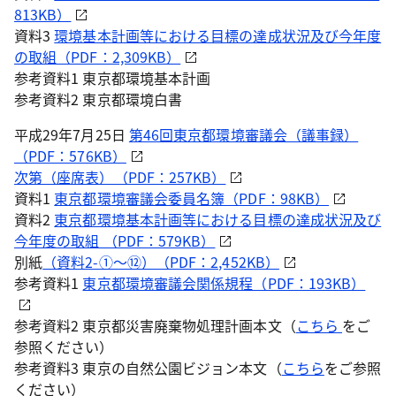
813KB）
資料3
環境基本計画等における目標の達成状況及び今年度
の取組（PDF：2,309KB）
参考資料1 東京都環境基本計画
参考資料2 東京都環境白書
平成29年7月25日
第46回東京都環境審議会（議事録）
（PDF：576KB）
次第（座席表）（PDF：257KB）
資料1
東京都環境審議会委員名簿（PDF：98KB）
資料2
東京都環境基本計画等における目標の達成状況及び
今年度の取組 （PDF：579KB）
別紙
（資料2-①～⑫）（PDF：2,452KB）
参考資料1
東京都環境審議会関係規程（PDF：193KB）
参考資料2 東京都災害廃棄物処理計画本文（
こちら
をご
参照ください）
参考資料3 東京の自然公園ビジョン本文（
こちら
をご参照
ください）