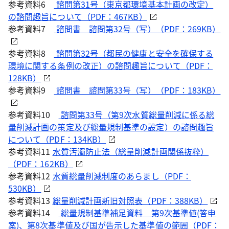
参考資料6
諮問第31号（東京都環境基本計画の改定）
の諮問趣旨について（PDF：467KB）
参考資料7
諮問書 諮問第32号（写）（PDF：269KB）
参考資料8
諮問第32号（都民の健康と安全を確保する
環境に関する条例の改正）の諮問趣旨について（PDF：
128KB）
参考資料9
諮問書 諮問第33号（写）（PDF：183KB）
参考資料10
諮問第33号（第9次水質総量削減に係る総
量削減計画の策定及び総量規制基準の設定）の諮問趣旨
について（PDF：134KB）
参考資料11
水質汚濁防止法（総量削減計画関係抜粋）
（PDF：162KB）
参考資料12
水質総量削減制度のあらまし（PDF：
530KB）
参考資料13
総量削減計画新旧対照表（PDF：388KB）
参考資料14
総量規制基準補足資料 第9次基準値(答申
案)、第8次基準値及び国が告示した基準値の範囲（PDF：