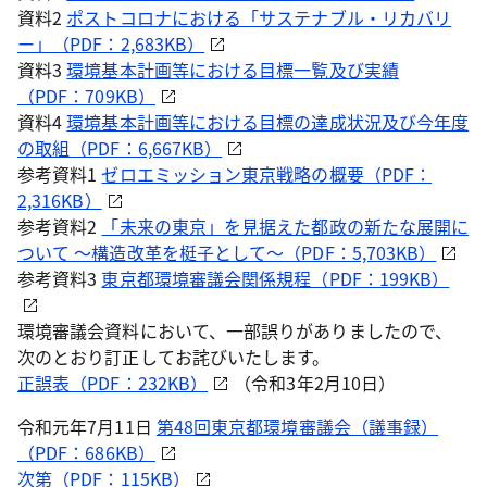
資料2
ポストコロナにおける「サステナブル・リカバリ
ー」（PDF：2,683KB）
資料3
環境基本計画等における目標一覧及び実績
（PDF：709KB）
資料4
環境基本計画等における目標の達成状況及び今年度
の取組（PDF：6,667KB）
参考資料1
ゼロエミッション東京戦略の概要（PDF：
2,316KB）
参考資料2
「未来の東京」を見据えた都政の新たな展開に
ついて ～構造改革を梃子として～（PDF：5,703KB）
参考資料3
東京都環境審議会関係規程（PDF：199KB）
環境審議会資料において、一部誤りがありましたので、
次のとおり訂正してお詫びいたします。
正誤表（PDF：232KB）
（令和3年2月10日）
令和元年7月11日
第48回東京都環境審議会（議事録）
（PDF：686KB）
次第（PDF：115KB）