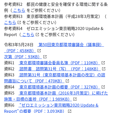
参考資料2 都民の健康と安全を確保する環境に関する条
例（
こちら
をご参照ください）
参考資料3 東京都環境基本計画（平成28年3月策定）（
こちら
をご参照ください）
参考資料4 ゼロエミッション東京戦略2020 Update &
Report（
こちら
をご参照ください）
令和3年5月28日
第50回東京都環境審議会（議事録）
（PDF：458KB）
次第（PDF：93KB）
資料1
東京都環境審議会委員名簿（PDF：110KB）
資料2
諮問書 諮問第31号（写）（PDF：148KB）
資料3
諮問第31号（東京都環境基本計画の改定）の諮
問趣旨について（PDF：470KB）
資料4
東京都環境基本計画の概要（PDF：327KB）
資料5
東京都環境基本計画（2016年3月策定）に掲げた
施策・目標の進捗（PDF：1,989KB）
資料6
”ゼロエミッション東京戦略2020 Update &
Report”の概要（PDF：3,093KB）