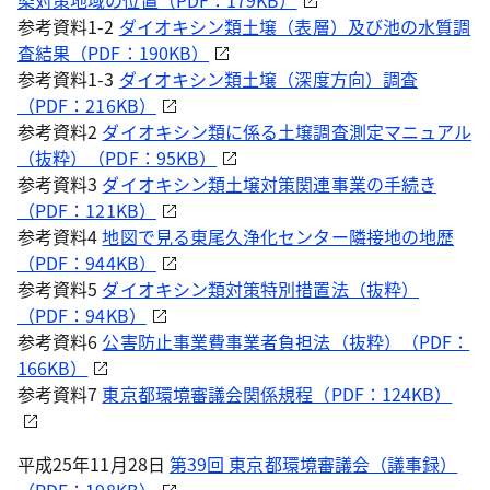
染対策地域の位置（PDF：179KB）
参考資料1-2
ダイオキシン類土壌（表層）及び池の水質調
査結果（PDF：190KB）
参考資料1-3
ダイオキシン類土壌（深度方向）調査
（PDF：216KB）
参考資料2
ダイオキシン類に係る土壌調査測定マニュアル
（抜粋）（PDF：95KB）
参考資料3
ダイオキシン類土壌対策関連事業の手続き
（PDF：121KB）
参考資料4
地図で見る東尾久浄化センター隣接地の地歴
（PDF：944KB）
参考資料5
ダイオキシン類対策特別措置法（抜粋）
（PDF：94KB）
参考資料6
公害防止事業費事業者負担法（抜粋）（PDF：
166KB）
参考資料7
東京都環境審議会関係規程（PDF：124KB）
平成25年11月28日
第39回 東京都環境審議会（議事録）