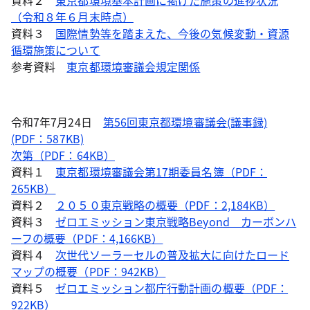
資料２
東京都環境基本計画に掲げた施策の進捗状況
（令和８年６月末時点）
資料３
国際情勢等を踏まえた、今後の気候変動・資源
循環施策について
参考資料
東京都環境審議会規定関係
令和7年7月24日
第56回東京都環境審議会(議事録)
(PDF：587KB)
次第（PDF：64KB）
資料１
東京都環境審議会第17期委員名簿（PDF：
265KB）
資料２
２０５０東京戦略の概要（PDF：2,184KB）
資料３
ゼロエミッション東京戦略Beyond カーボンハ
ーフの概要（PDF：4,166KB）
資料４
次世代ソーラーセルの普及拡大に向けたロード
マップの概要（PDF：942KB）
資料５
ゼロエミッション都庁行動計画の概要（PDF：
922KB）