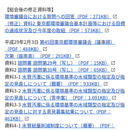
【総会後の修正資料等】
環境審議会における質問への回答（PDF：271KB）
（修正）資料2 東京都環境審議会基本計画等における目標
の達成状況及び今年度の取組 （PDF：573KB）
平成29年2月3日
第45回東京都環境審議会（議事録）
（PDF：488KB）
次第（座席表）（PDF：291KB）
資料1
諮問書 諮問第29号（写し）（PDF：15KB）
資料2
諮問書 諮問第30号（写し）（PDF：65KB）
資料3-1
水質汚濁に係る環境基準の水域類型の指定及び指
定の見直しについて（概要）（PDF：933KB）
資料3-2
水質汚濁に係る環境基準の水域類型の指定及び指
定の見直しについて（答申案）（PDF：1,091KB）
資料3-3
水質汚濁に係る環境基準の水域類型の指定及び指
定の見直しに対する意見募集結果について（PDF：
461KB）
資料4-1
水質総量削減制度について（概要）（PDF：