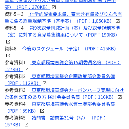
窒素含有量及びりん含有量に係る総量削減計画（答申
案）（PDF：370KB）
資料5－3
化学的酸素要求量、窒素含有量及びりん含有
量に係る総量規制基準（答申案）（PDF：1,056KB）
資料5－4
第9次総量削減計画（案）及び総量規制基準
（案）に対する意見募集結果について（PDF：190KB）
資料6
今後のスケジュール（予定）（PDF：415KB）
参考資料1
東京都環境審議会第15期委員名簿 （PDF：
127KB）
参考資料2
東京都環境審議会企画政策部会委員名簿
（PDF：112KB）
参考資料3
東京都環境審議会カーボンハーフ実現に向け
た条例改正のあり方 検討会委員名簿（PDF：116KB）
参考資料4
東京都環境審議会水質土壌部会委員名簿
（PDF：59KB）
参考資料5
諮問書 諮問第31号（写） （PDF：
157KB）