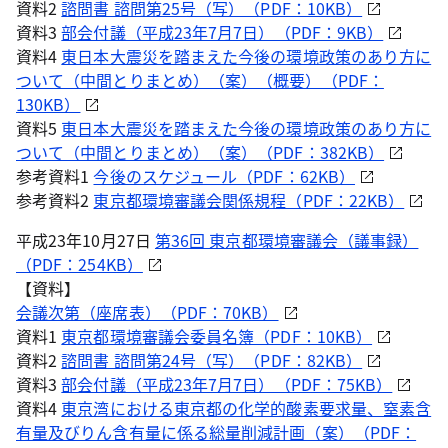
資料2
諮問書 諮問第25号（写）（PDF：10KB）
資料3
部会付議（平成23年7月7日）（PDF：9KB）
資料4
東日本大震災を踏まえた今後の環境政策のあり方に
ついて（中間とりまとめ）（案）（概要）（PDF：
130KB）
資料5
東日本大震災を踏まえた今後の環境政策のあり方に
ついて（中間とりまとめ）（案）（PDF：382KB）
参考資料1
今後のスケジュール（PDF：62KB）
参考資料2
東京都環境審議会関係規程（PDF：22KB）
平成23年10月27日
第36回 東京都環境審議会（議事録）
（PDF：254KB）
【資料】
会議次第（座席表）（PDF：70KB）
資料1
東京都環境審議会委員名簿（PDF：10KB）
資料2
諮問書 諮問第24号（写）（PDF：82KB）
資料3
部会付議（平成23年7月7日）（PDF：75KB）
資料4
東京湾における東京都の化学的酸素要求量、窒素含
有量及びりん含有量に係る総量削減計画（案）（PDF：