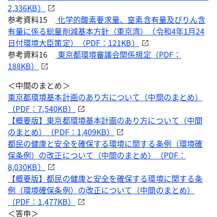
2,336KB）
参考資料15
化学的酸素要求量、窒素含有量及びりん含
有量に係る総量削減基本方針（東京湾）（令和4年1月24
日付環境大臣策定）（PDF：121KB）
参考資料16
東京都環境審議会関係規定（PDF：
188KB）
＜中間のまとめ＞
東京都環境基本計画のあり方について（中間のまとめ）
（PDF：7,540KB）
【概要版】東京都環境基本計画のあり方について（中間
のまとめ）（PDF：1,409KB）
都民の健康と安全を確保する環境に関する条例（環境確
保条例）の改正について（中間のまとめ）（PDF：
8,030KB）
【概要版】都民の健康と安全を確保する環境に関する条
例（環境確保条例）の改正について（中間のまとめ）
（PDF：1,477KB）
＜答申＞