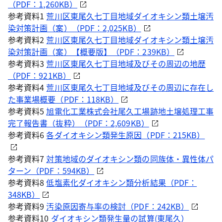
（PDF：1,260KB）
参考資料1
荒川区東尾久七丁目地域ダイオキシン類土壌汚
染対策計画（案）（PDF：2,025KB）
参考資料2
荒川区東尾久七丁目地域ダイオキシン類土壌汚
染対策計画（案）【概要版】（PDF：239KB）
参考資料3
荒川区東尾久七丁目地域及びその周辺の地歴
（PDF：921KB）
参考資料4
荒川区東尾久七丁目地域及びその周辺に存在し
た事業場概要（PDF：118KB）
参考資料5
旭電化工業株式会社尾久工場跡地土壌処理工事
完了報告書（抜粋）（PDF：2,609KB）
参考資料6
各ダイオキシン類発生原因（PDF：215KB）
参考資料7
対策地域のダイオキシン類の同族体・異性体パ
ターン（PDF：594KB）
参考資料8
低塩素化ダイオキシン類分析結果（PDF：
348KB）
参考資料9
汚染原因寄与率の検討（PDF：242KB）
参考資料10
ダイオキシン類発生量の試算(東尾久）