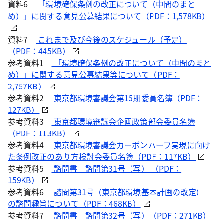
資料6
「環境確保条例の改正について（中間のまと
め）」に関する意見公募結果について（PDF：1,578KB）
資料7
これまで及び今後のスケジュール（予定）
（PDF：445KB）
参考資料1
「環境確保条例の改正について（中間のまと
め）」に関する意見公募結果等について（PDF：
2,757KB）
参考資料2
東京都環境審議会第15期委員名簿（PDF：
127KB）
参考資料3
東京都環境審議会企画政策部会委員名簿
（PDF：113KB）
参考資料4
東京都環境審議会カーボンハーフ実現に向け
た条例改正のあり方検討会委員名簿（PDF：117KB）
参考資料5
諮問書 諮問第31号（写） （PDF：
159KB）
参考資料6
諮問第31号（東京都環境基本計画の改定）
の諮問趣旨について（PDF：468KB）
参考資料7
諮問書 諮問第32号（写）（PDF：271KB）