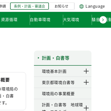
Language
申請
条例・計画・審議会
お知らせ
と資源循環
自動車環境
大気環境
騒音・振
計画・白書等
環境基本計画
業概要
東京都環境白書等
の環境局の
環境局の事業概要
画・白書
です。
計画・白書等 地球環