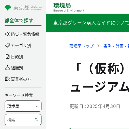
コンテンツにスキップ
都全体で探す
東京都グリーン購入ガイドについ
防災・緊急情報
カテゴリ別
環境局トップ
条例・計画・
目的別
「（仮称
組織別
事業者の方
ュージア
キーワード検索
更新日
2025年4月30日