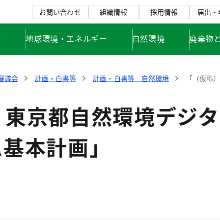
お問い合わせ
組織情報
採用情報
届出・
て
地球環境・エネルギー
自然環境
廃棄物
審議会
計画・白書等
計画・白書等 自然環境
「（仮称）
）東京都自然環境デジタ
ム基本計画」