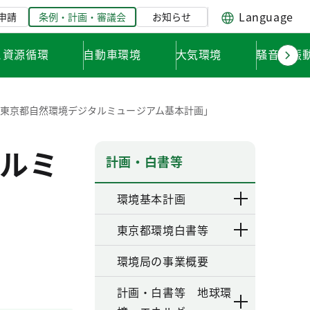
Language
申請
条例・計画・審議会
お知らせ
と資源循環
自動車環境
大気環境
騒音・振
東京都自然環境デジタルミュージアム基本計画」
ルミ
計画・白書等
環境基本計画
東京都環境白書等
環境局の事業概要
計画・白書等 地球環