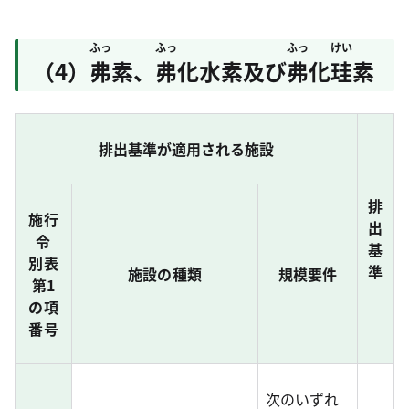
ふっ
ふっ
ふっ
けい
（4）
弗
素、
弗
化水素及び
弗
化
珪
素
排出基準が適用される施設
排
施行
出
令
基
別表
準
施設の種類
規模要件
第1
の項
番号
次のいずれ