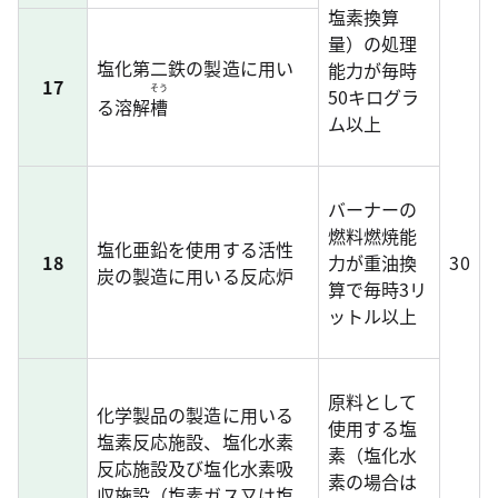
塩素換算
量）の処理
塩化第二鉄の製造に用い
能力が毎時
17
そう
50キログラ
る溶解
槽
ム以上
バーナーの
燃料燃焼能
塩化亜鉛を使用する活性
18
力が重油換
30
炭の製造に用いる反応炉
算で毎時3リ
ットル以上
原料として
化学製品の製造に用いる
使用する塩
塩素反応施設、塩化水素
素（塩化水
反応施設及び塩化水素吸
素の場合は
収施設（塩素ガス又は塩