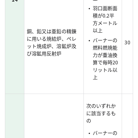
羽口面断面
積が0.2平
方メートル
以上
銅、鉛又は亜鉛の精錬
に用いる焼結炉、ペレ
バーナーの
30
ット焼成炉、溶鉱炉及
燃料燃焼能
び溶鉱用反射炉
力が重油換
算で毎時20
リットル以
上
次のいずれか
に該当するも
の
バーナーの