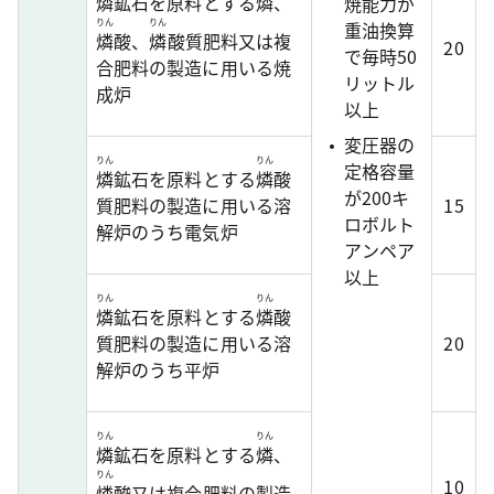
燐
鉱石を原料とする
燐
、
焼能力が
りん
りん
重油換算
燐
酸、
燐
酸質肥料又は複
20
で毎時50
合肥料の製造に用いる焼
リットル
成炉
以上
変圧器の
りん
りん
定格容量
燐
鉱石を原料とする
燐
酸
が200キ
質肥料の製造に用いる溶
15
ロボルト
解炉のうち電気炉
アンペア
以上
りん
りん
燐
鉱石を原料とする
燐
酸
質肥料の製造に用いる溶
20
解炉のうち平炉
りん
りん
燐
鉱石を原料とする
燐
、
りん
10
燐
酸又は複合肥料の製造