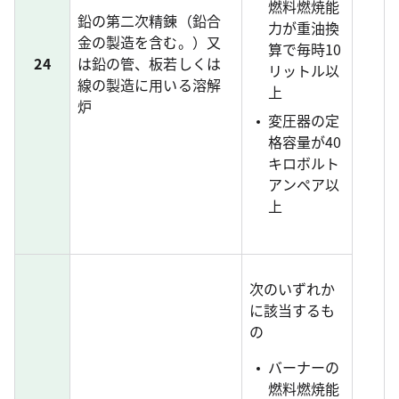
燃料燃焼能
鉛の第二次精錬（鉛合
力が重油換
金の製造を含む。）又
算で毎時10
24
は鉛の管、板若しくは
リットル以
線の製造に用いる溶解
上
炉
変圧器の定
格容量が40
キロボルト
アンペア以
上
次のいずれか
に該当するも
の
バーナーの
燃料燃焼能