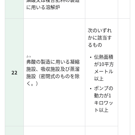
に用いる溶解炉
次のいずれ
かに該当す
るもの
伝熱面積
ふっ
弗
酸の製造に用いる凝縮
が10平方
施設、吸収施設及び蒸溜
メートル
22
施設（密閉式のものを除
以上
く。）
ポンプの
動力が1
キロワッ
ト以上