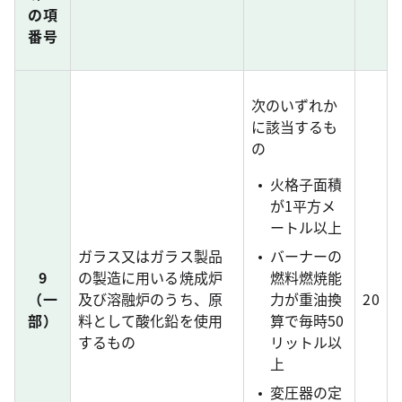
の項
番号
次のいずれか
に該当するも
の
火格子面積
が1平方メ
ートル以上
ガラス又はガラス製品
バーナーの
9
の製造に用いる焼成炉
燃料燃焼能
（一
及び溶融炉のうち、原
力が重油換
20
部）
料として酸化鉛を使用
算で毎時50
するもの
リットル以
上
変圧器の定