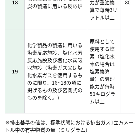
18
力が重油換
80
炭の製造に用いる反応炉
算で毎時3リ
ットル以上
原料として
化学製品の製造に用いる
使用する塩
塩素反応施設、塩化水素
素（塩化水
反応施設及び塩化水素吸
素の場合は
収施設（塩素ガス又は塩
19
塩素換算
化水素ガスを使用するも
量）の処理
のに限り、16~18の項に
能力が毎時
掲げるもの及び密閉式の
50キログラ
ものを除く。）
ム以上
※排出基準の値は、標準状態における排出ガス1立方メー
トル中の有害物質の量（ミリグラム）