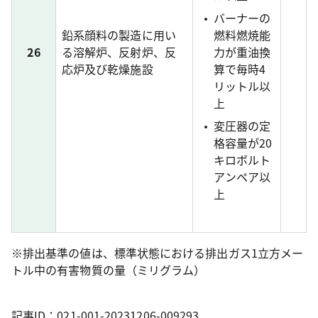
バーナーの
鉛系顔料の製造に用い
燃料燃焼能
26
る溶解炉、反射炉、反
力が重油換
応炉及び乾燥施設
算で毎時4
リットル以
上
変圧器の定
格容量が20
キロボルト
アンペア以
上
※排出基準の値は、標準状態における排出ガス1立方メー
トル中の有害物質の量（ミリグラム）
記事ID：021-001-20231206-009293