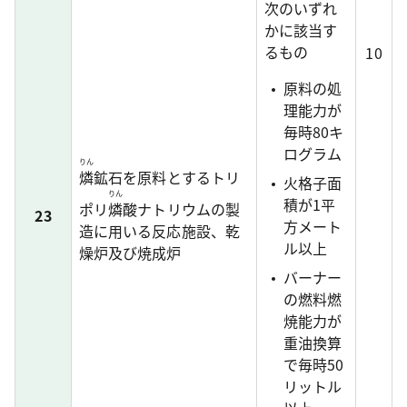
次のいずれ
かに該当す
るもの
10
原料の処
理能力が
毎時80キ
ログラム
りん
燐
鉱石を原料とするトリ
火格子面
りん
積が1平
ポリ
燐
酸ナトリウムの製
23
方メート
造に用いる反応施設、乾
ル以上
燥炉及び焼成炉
バーナー
の燃料燃
焼能力が
重油換算
で毎時50
リットル