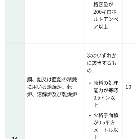
格容量が
200キロボ
ルトアンペ
ア以上
次のいずれか
に該当するも
の
銅、鉛又は亜鉛の精錬
原料の処理
に用いる焙焼炉、転
10
能力が毎時
炉、溶解炉及び乾燥炉
0.5トン以
上
火格子面積
が0.5平方
メートル以
上
14