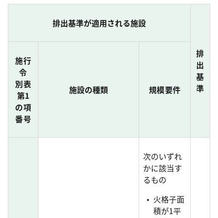
排出基準が適用される施設
排
施行
出
令
基
別表
準
施設の種類
規模要件
第1
の項
番号
次のいずれ
かに該当す
るもの
火格子面
積が1平