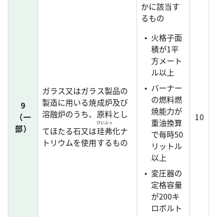
かに該当す
るもの
火格子面
積が1平
方メート
ル以上
バーナー
ガラス又はガラス製品の
の燃料燃
製造に用いる焼成炉及び
9
焼能力が
溶融炉のうち、原料とし
（一
10
重油換算
けいふっ
部）
てほたる石又は
珪弗
化ナ
で毎時50
トリウムを使用するもの
リットル
以上
変圧器の
定格容量
が200キ
ロボルト