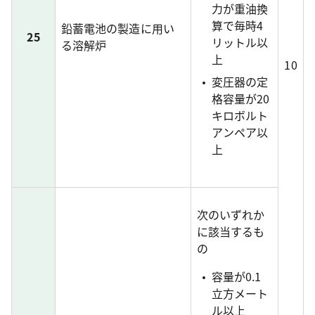
力が重油換
算で毎時4
鉛蓄電池の製造に用い
25
リットル以
る溶解炉
上
10
変圧器の定
格容量が20
キロボルト
アンペア以
上
次のいずれか
に該当するも
の
容量が0.1
立方メート
ル以上