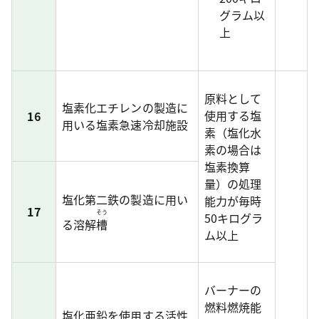
グラム以
上
原料として
塩素化エチレンの製造に
使用する塩
16
用いる塩素急速冷却施設
素（塩化水
素の場合は
塩素換算
量）の処理
塩化第二鉄の製造に用い
能力が毎時
17
そう
50キログラ
る溶解
槽
ム以上
バーナーの
燃料燃焼能
塩化亜鉛を使用する活性