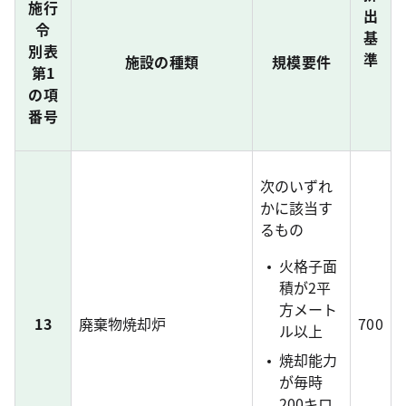
施行
出
令
基
別表
準
施設の種類
規模要件
第1
の項
番号
次のいずれ
かに該当す
るもの
火格子面
積が2平
方メート
13
廃棄物焼却炉
700
ル以上
焼却能力
が毎時
200キロ