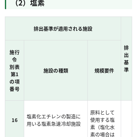
（2）塩素
排出基準が適用される施設
排
施行
出
令
基
別表
準
施設の種類
規模要件
第1
の項
番号
原料として
塩素化エチレンの製造に
使用する塩
16
用いる塩素急速冷却施設
素（塩化水
素の場合は