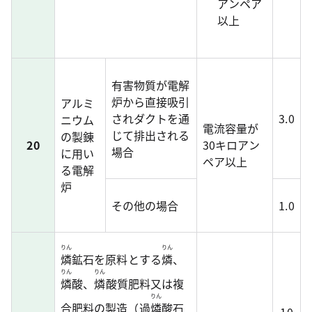
アンペア
以上
有害物質が電解
炉から直接吸引
アルミ
されダクトを通
3.0
ニウム
電流容量が
じて排出される
の製錬
20
30キロアン
場合
に用い
ペア以上
る電解
炉
その他の場合
1.0
りん
りん
燐
鉱石を原料とする
燐
、
りん
りん
燐
酸、
燐
酸質肥料又は複
りん
合肥料の製造（過
燐
酸石