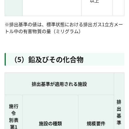
以上
※排出基準の値は、標準状態における排出ガス1立方メー
トル中の有害物質の量（ミリグラム）
（5）鉛及びその化合物
排出基準が適用される施設
排
施行
出
令
基
別表
準
施設の種類
規模要件
第1