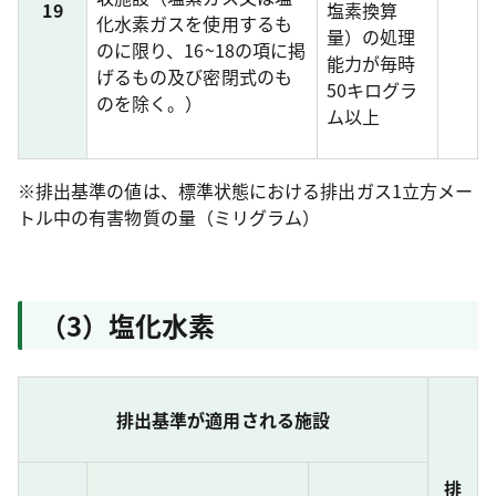
19
塩素換算
化水素ガスを使用するも
量）の処理
のに限り、16~18の項に掲
能力が毎時
げるもの及び密閉式のも
50キログラ
のを除く。）
ム以上
※排出基準の値は、標準状態における排出ガス1立方メー
トル中の有害物質の量（ミリグラム）
（3）塩化水素
排出基準が適用される施設
排