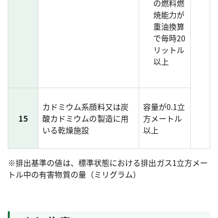
の燃料燃
焼能力が
重油換算
で毎時20
リットル
以上
カドミウム系顔料又は炭
容量が0.1立
15
酸カドミウムの製造に用
方メートル
いる乾燥施設
以上
※排出基準の値は、標準状態における排出ガス1立方メー
トル中の有害物質の量（ミリグラム）