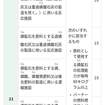
10
りん
灰又は重過
燐
酸石灰の製
造を除く。）に用いる反
応施設
次のいずれ
りん
りん
かに該当す
燐
鉱石を原料とする過
燐
るもの
りん
15
酸石灰又は重過
燐
酸石灰
の製造に用いる反応施設
原料とし
て使用す
りん
る
燐
鉱石
りん
りん
燐
鉱石を原料とする
燐
、
の処理能
りん
りん
力が毎時
燐
酸、
燐
酸質肥料又は複
10
80キログ
合肥料の製造に用いる濃
ラム以上
縮施設
バーナー
21
の燃料燃
りん
りん