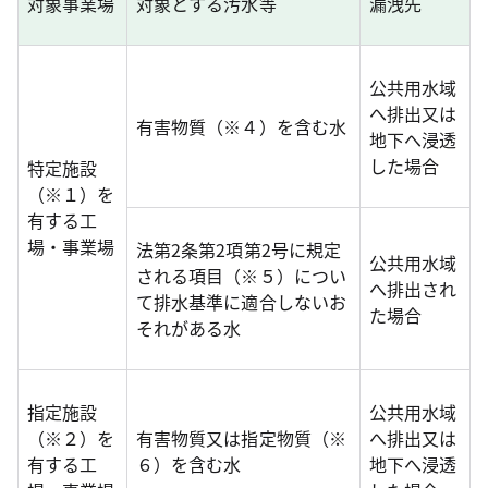
対象事業場
対象とする汚水等
漏洩先
公共用水域
へ排出又は
有害物質（※４）を含む水
地下へ浸透
した場合
特定施設
（※１）を
有する工
場・事業場
法第2条第2項第2号に規定
公共用水域
される項目（※５）につい
へ排出され
て排水基準に適合しないお
た場合
それがある水
指定施設
公共用水域
（※２）を
有害物質又は指定物質（※
へ排出又は
有する工
６）を含む水
地下へ浸透