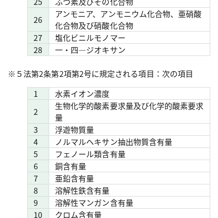
25
ふつ素及びその化合物
アンモニア、アンモニウム化合物、亜硝酸
26
化合物及び硝酸化合物
27
塩化ビニルモノマー
28
一・四―ジオキサン
※５法第2条第2項第2号に規定される項目：次の項目
1
水素イオン濃度
生物化学的酸素要求量及び化学的酸素要求
2
量
3
浮遊物質量
4
ノルマルヘキサン抽出物質含有量
5
フェノール類含有量
6
銅含有量
7
亜鉛含有量
8
溶解性鉄含有量
9
溶解性マンガン含有量
10
クロム含有量