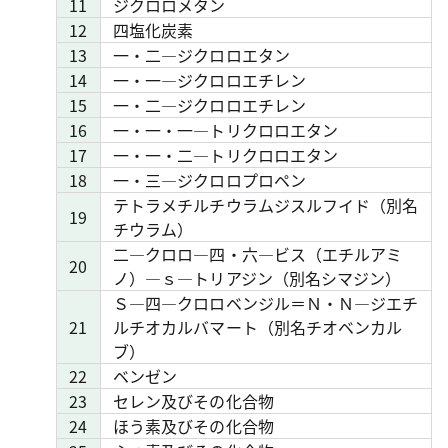
11
ジクロロメタン
12
四塩化炭素
13
一・二―ジクロロエタン
14
一・一―ジクロロエチレン
15
一・二―ジクロロエチレン
16
一・一・一―トリクロロエタン
17
一・一・二―トリクロロエタン
18
一・三―ジクロロプロペン
テトラメチルチウラムジスルフイド（別名
19
チウラム）
二―クロロ―四・六―ビス（エチルアミ
20
ノ）―ｓ―トリアジン（別名シマジン）
Ｓ―四―クロロベンジル＝Ｎ・Ｎ―ジエチ
21
ルチオカルバマート（別名チオベンカル
ブ）
22
ベンゼン
23
セレン及びその化合物
24
ほう素及びその化合物