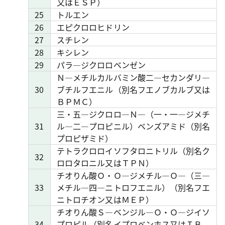
又はＥＳＰ）
25
トルエン
26
エピクロロヒドリン
27
スチレン
28
キシレン
29
パラ―ジクロロベンゼン
Ｎ―メチルカルバミン酸二―セカンダリ―
30
ブチルフエニル（別名フエノブカルブ又は
ＢＰＭＣ）
三・五―ジクロロ―Ｎ―（一・一―ジメチ
31
ル―二―プロピニル）ベンズアミド（別名
プロピザミド）
テトラクロロイソフタロニトリル（別名ク
32
ロロタロニル又はＴＰＮ）
チオりん酸Ｏ・Ｏ―ジメチル―Ｏ―（三―
33
メチル―四―ニトロフエニル）（別名フエ
ニトロチオン又はＭＥＰ）
チオりん酸Ｓ―ベンジル―Ｏ・Ｏ―ジイソ
34
プロピル（別名イプロベンホス又はＩＢ