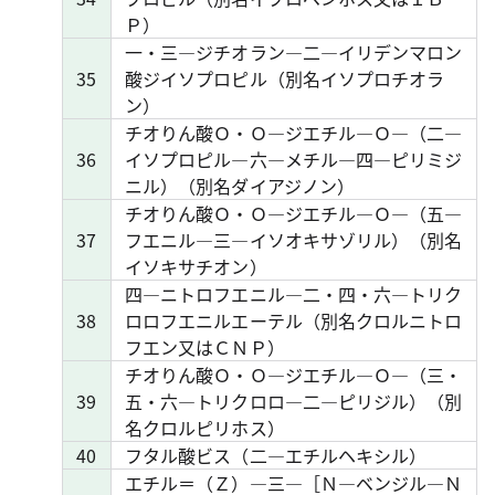
Ｐ）
一・三―ジチオラン―二―イリデンマロン
35
酸ジイソプロピル（別名イソプロチオラ
ン）
チオりん酸Ｏ・Ｏ―ジエチル―Ｏ―（二―
36
イソプロピル―六―メチル―四―ピリミジ
ニル）（別名ダイアジノン）
チオりん酸Ｏ・Ｏ―ジエチル―Ｏ―（五―
37
フエニル―三―イソオキサゾリル）（別名
イソキサチオン）
四―ニトロフエニル―二・四・六―トリク
38
ロロフエニルエーテル（別名クロルニトロ
フエン又はＣＮＰ）
チオりん酸Ｏ・Ｏ―ジエチル―Ｏ―（三・
39
五・六―トリクロロ―二―ピリジル）（別
名クロルピリホス）
40
フタル酸ビス（二―エチルヘキシル）
エチル＝（Ｚ）―三―［Ｎ―ベンジル―Ｎ