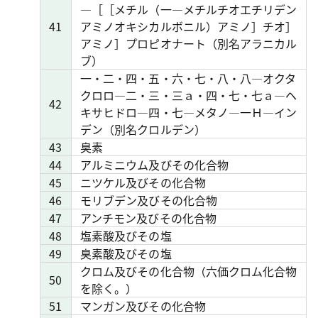
―［［メチル（一―メチルチオエチリデン
41
アミノオキシカルボニル）アミノ］チオ］
アミノ］プロピオナート（別名アラニカル
ブ）
一・二・四・五・六・七・八・八―オクタ
クロロ―二・三・三ａ・四・七・七ａ―ヘ
42
キサヒドロ―四・七―メタノ―一Ｈ―イン
デン（別名クロルデン）
43
臭素
44
アルミニウム及びその化合物
45
ニツケル及びその化合物
46
モリブデン及びその化合物
47
アンチモン及びその化合物
48
塩素酸及びその塩
49
臭素酸及びその塩
クロム及びその化合物（六価クロム化合物
50
を除く。）
51
マンガン及びその化合物