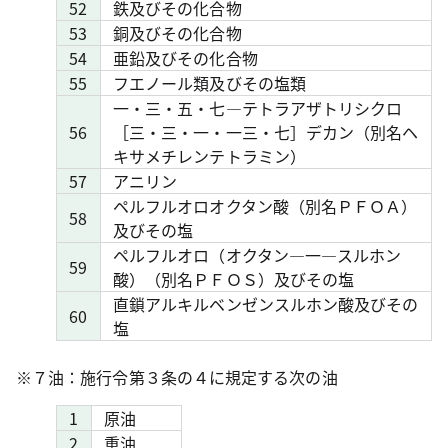
52
鉄及びその化合物
53
銅及びその化合物
54
亜鉛及びその化合物
55
フエノール類及びその塩類
一・三・五・七―テトラアザトリシクロ
56
［三・三・一・一三・七］デカン（別名ヘ
キサメチレンテトラミン）
57
アニリン
ペルフルオロオクタン酸（別名ＰＦＯＡ）
58
及びその塩
ペルフルオロ（オクタン―一―スルホン
59
酸）（別名ＰＦＯＳ）及びその塩
直鎖アルキルベンゼンスルホン酸及びその
60
塩
※７油：施行令第３条の４に規定する次の油
1
原油
2
重油