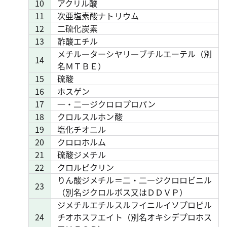
10
アクリル酸
11
次亜塩素酸ナトリウム
12
二硫化炭素
13
酢酸エチル
メチル―ターシヤリ―ブチルエーテル（別
14
名ＭＴＢＥ）
15
硫酸
16
ホスゲン
17
一・二―ジクロロプロパン
18
クロルスルホン酸
19
塩化チオニル
20
クロロホルム
21
硫酸ジメチル
22
クロルピクリン
りん酸ジメチル＝二・二―ジクロロビニル
23
（別名ジクロルボス又はＤＤＶＰ）
ジメチルエチルスルフイニルイソプロピル
24
チオホスフエイト（別名オキシデプロホス