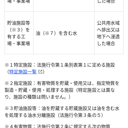
場・事業場
した場合
貯油施設等
公共用水域
（※３）を
へ排出又は
油（※７）を含む水
有する工
地下へ浸透
場・事業場
した場合
※１特定施設：法施行令第１条別表第１に定める施設
（
特定施設一覧
）
※２指定施設：有害物質を貯蔵・使用又は、指定物質を
製造・貯蔵・使用・処理する施設（特定施設とは異な
り、施設の種類は問いません。）
※３貯油施設等：油を貯蔵する貯蔵施設又は油を含む水
を処理する油水分離施設（法施行令第３条の５）
※４有害物質：法施行令第２条に規定する次の物質