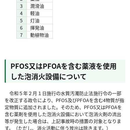
3
潤滑油
4
軽油
5
灯油
6
揮発油
7
動植物油
PFOS又はPFOAを含む薬液を使用
した泡消火設備について
令和５年２月１日施行の水質汚濁防止法施行令の一部
を改正する政令により、PFOS及びPFOAを含む4物質が指
定物質に追加されました。そのため、PFOS又はPFOAを
含む薬剤を使用した泡消火設備において泡消火剤の流出
等が発生した場合は、上記事故時の措置の対象となりま
す。（ただし、消火活動に伴う放出は除きます。）