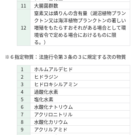
11
大腸菌群数
窒素又は燐りんの含有量（湖沼植物プラン
クトン又は海洋植物プランクトンの著しい
12
増殖をもたらすおそれがある場合として環
境省令で定める場合におけるものに限
る。）
※６指定物質：法施行令第３条の３に規定する次の物質
1
ホルムアルデヒド
2
ヒドラジン
3
ヒドロキシルアミン
4
過酸化水素
5
塩化水素
6
水酸化ナトリウム
7
アクリロニトリル
8
水酸化カリウム
9
アクリルアミド