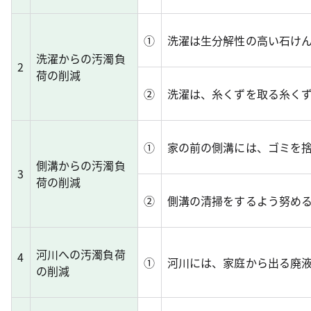
①
洗濯は生分解性の高い石け
洗濯からの汚濁負
2
荷の削減
②
洗濯は、糸くずを取る糸く
①
家の前の側溝には、ゴミを
側溝からの汚濁負
3
荷の削減
②
側溝の清掃をするよう努め
河川への汚濁負荷
4
①
河川には、家庭から出る廃
の削減