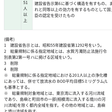
51
建設省告示第6に基づく構造を有すもの、
人
れと同等以上の効力を有するものとして国
以
臣の認定を受けたもの
上
(備考)
1 建設省告示とは、昭和55年建設省第1292号をいう。
2 総量規制に係る指定地域とは、水質汚濁防止法施行令
別表第2第一号ハに掲げる区域をいう。
3 削除
4 削除
※ 総量規制に係る指定地域における201人以上の浄化槽
にあっては、併せて放流水の BOD平均目標5ミリグラム/L
も基準とする。
※ 総量規制対象地域とは、東京湾に流入する河川流域
であり、島嶼と町田市の一部(相模湾に流入する境川の河
川流域)を除く都内全域を指す。その他の地域とは、島嶼
と境川流域を指す。