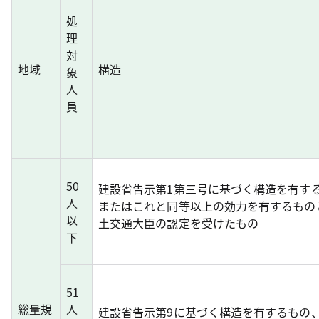
処
理
対
地域
構造
象
人
員
50
建設省告示第1第三号に基づく構造を有す
人
またはこれと同等以上の効力を有するもの
以
土交通大臣の認定を受けたもの
下
51
総量規
人
建設省告示第9に基づく構造を有するもの