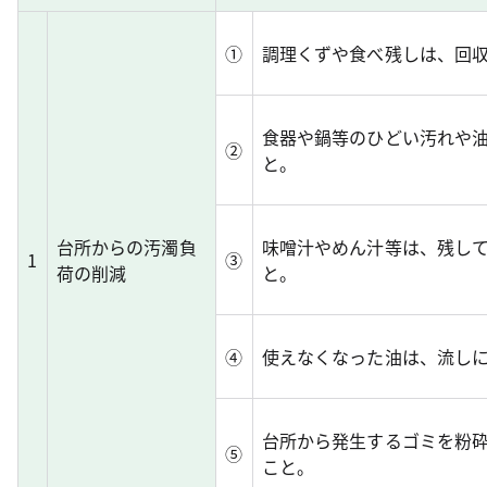
①
調理くずや食べ残しは、回
食器や鍋等のひどい汚れや
②
と。
台所からの汚濁負
味噌汁やめん汁等は、残し
1
③
荷の削減
と。
④
使えなくなった油は、流し
台所から発生するゴミを粉
⑤
こと。