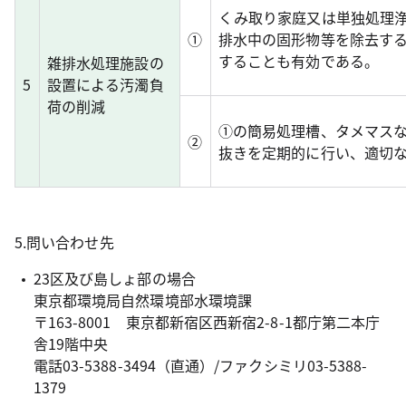
くみ取り家庭又は単独処理
①
排水中の固形物等を除去す
することも有効である。
雑排水処理施設の
5
設置による汚濁負
荷の削減
①の簡易処理槽、タメマス
②
抜きを定期的に行い、適切
5.問い合わせ先
23区及び島しょ部の場合
東京都環境局自然環境部水環境課
〒163-8001 東京都新宿区西新宿2-8-1都庁第二本庁
舎19階中央
電話03-5388-3494（直通）/ファクシミリ03-5388-
1379