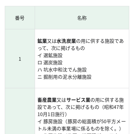
番号
名称
鉱業
又は
水洗炭業
の用に供する施設であ
って、次に掲げるもの
イ 選鉱施設
1
ロ 選炭施設
ハ 坑水中和沈でん施設
ニ 掘削用の泥水分離施設
畜産農業
又は
サービス業
の用に供する施
設であって、次に掲げるもの（昭和47年
10月1日施行）
イ 豚房施設（豚房の総面積が50平方メー
トル未満の事業場に係るものを除く。）