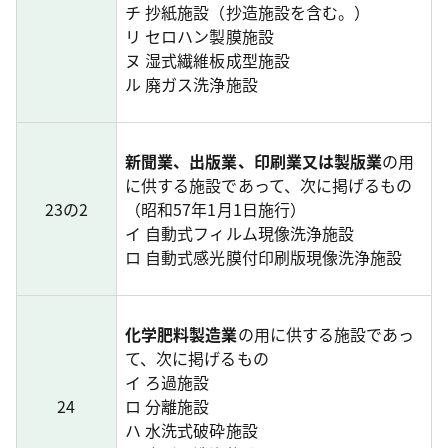
チ 抄紙施設（抄造施設を含む。）
リ セロハン製膜施設
ヌ 湿式繊維板成型施設
ル 廃ガス洗浄施設
新聞業、出版業、印刷業又は製版業
の用
に供する施設であって、次に掲げるもの
23の2
（昭和57年1月1日施行）
イ 自動式フィルム現像洗浄施設
ロ 自動式感光膜付印刷版現像洗浄施設
化学肥料製造業
の用に供する施設であっ
て、次に掲げるもの
イ ろ過施設
24
ロ 分離施設
ハ 水洗式破砕施設