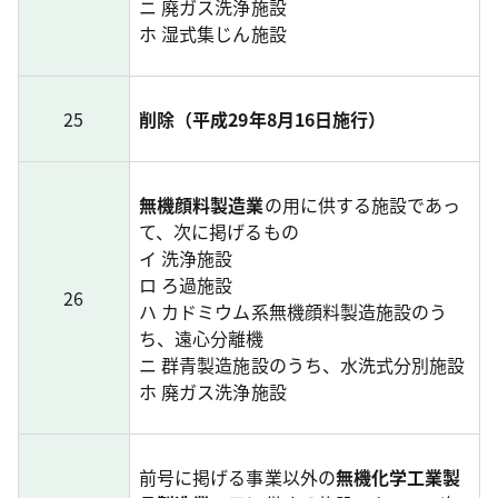
ニ 廃ガス洗浄施設
ホ 湿式集じん施設
25
削除（平成29年8月16日施行）
無機顔料製造業
の用に供する施設であっ
て、次に掲げるもの
イ 洗浄施設
ロ ろ過施設
26
ハ カドミウム系無機顔料製造施設のう
ち、遠心分離機
ニ 群青製造施設のうち、水洗式分別施設
ホ 廃ガス洗浄施設
前号に掲げる事業以外の
無機化学工業製