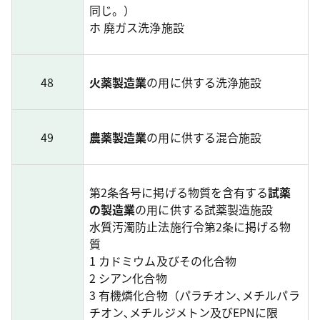
同じ。）
ホ 廃ガス洗浄施設
48
火薬製造業
の用に供する洗浄施設
49
農薬製造業
の用に供する混合施設
第2条各号に掲げる物質を含有する
試薬
の製造業
の用に供する試薬製造施設
水質汚濁防止法施行令第2条に掲げる物
質
1 カドミウム及びその化合物
2 シアン化合物
3 有機燐化合物（パラチオン､メチルパラ
チオン､メチルジメトン及びEPNに限