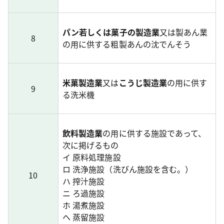
パン若しくは菓子の製造業
又は製あん業
8
の用に供する粗製あんの沈でんそう
米菓製造業
又は
こうじ製造業
の用に供す
9
る洗米機
飲料製造業
の用に供する施設であって、
次に掲げるもの
イ 原料処理施設
ロ 洗浄施設（洗びん施設を含む。）
10
ハ 搾汁施設
ニ ろ過施設
ホ 湯煮施設
ヘ 蒸留施設