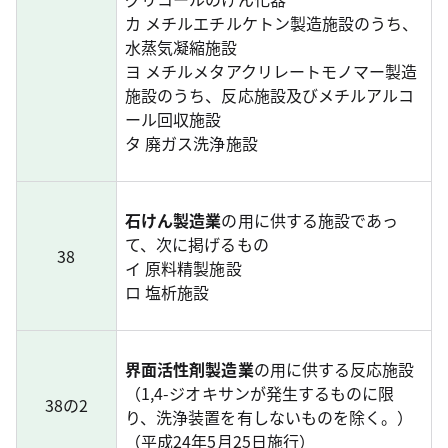
カ メチルエチルケトン製造施設のうち、
水蒸気凝縮施設
ヨ メチルメタアクリレートモノマー製造
施設のうち、反応施設及びメチルアルコ
ール回収施設
タ 廃ガス洗浄施設
石けん製造業
の用に供する施設であっ
て、次に掲げるもの
38
イ 原料精製施設
ロ 塩析施設
界面活性剤製造業
の用に供する反応施設
（1,4-ジオキサンが発生するものに限
38の2
り、洗浄装置を有しないものを除く。）
（平成24年5月25日施行）