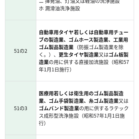
ニ 揮発油、灯油又は軽油の洗浄施設
ホ 潤滑油洗浄施設
自動車用タイヤ若しくは自動車用チュー
ブの製造業、ゴムホース製造業、工業用
ゴム製品製造業
（防振ゴム製造業を除
51の2
く。）、
更生タイヤ製造業
又は
ゴム板製
造業
の用に供する直接加流施設（昭和57
年1月1日施行）
医療用若しくは衛生用のゴム製品製造
業、ゴム手袋製造業、糸ゴム製造業
又は
51の3
ゴムバンド製造業
の用に供するラテック
ス成形型洗浄施設（昭和57年1月1日施
行）