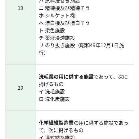
ハ 原料浸せき施設
19
ニ 精錬機及び精錬そう
ホ シルケット機
ヘ 漂白機及び漂白そう
ト 染色施設
チ 薬液浸透施設
リ のり抜き施設（昭和49年12月1日施
行）
洗毛業の用に供する施設
であって、次に
掲げるもの
20
イ 洗毛施設
ロ 洗化炭施設
化学繊維製造業
の用に供する施設であっ
て、次に掲げるもの
イ 湿式紡糸施設