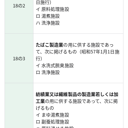
日施行）
18の2
イ 原料処理施設
ロ 湯煮施設
ハ 洗浄施設
たばこ製造業
の用に供する施設であっ
て、次に掲げるもの（昭和57年1月1日施
18の3
行）
イ 水洗式脱臭施設
ロ 洗浄施設
紡績業又は繊維製品の製造業若しくは加
工業
の用に供する施設であって、次に掲
げるもの
イ まゆ湯煮施設
ロ 副蚕処理施設