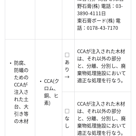
野石膏(株) 電話：03-
3890-4111日
東石膏ボード(株) 電
話：0178-43-7170
CCAが注入された木材
□
は、それ以外の部分
あ
防腐、
と、分離、分別し、廃
り
防蟻の
棄物処理施設において
→
ための
適正な処理を行なう。
CCA(ク
CCAが
ロム、
注入さ
銅、ヒ
れた土
素)
CCAが注入された木材
台、大
□
は、それ以外の部分
引き等
な
と、分離、分別し、廃
の木材
し
棄物処理施設において
適正な処理を行なう。