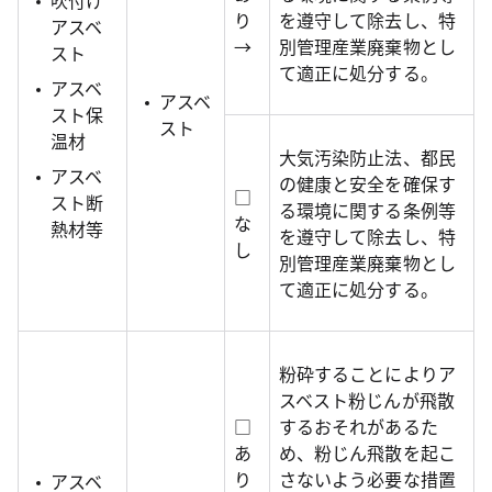
吹付け
り
を遵守して除去し、特
アスベ
→
別管理産業廃棄物とし
スト
て適正に処分する。
アスベ
アスベ
スト保
スト
温材
大気汚染防止法、都民
アスベ
の健康と安全を確保す
□
スト断
る環境に関する条例等
な
熱材等
を遵守して除去し、特
し
別管理産業廃棄物とし
て適正に処分する。
粉砕することによりア
スベスト粉じんが飛散
□
するおそれがあるた
あ
め、粉じん飛散を起こ
り
さないよう必要な措置
アスベ