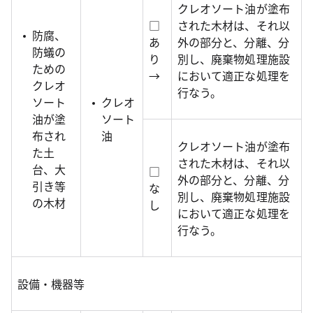
クレオソート油が塗布
□
された木材は、それ以
防腐、
あ
外の部分と、分離、分
防蟻の
り
別し、廃棄物処理施設
ための
→
において適正な処理を
クレオ
行なう。
ソート
クレオ
油が塗
ソート
布され
油
クレオソート油が塗布
た土
された木材は、それ以
台、大
□
外の部分と、分離、分
引き等
な
別し、廃棄物処理施設
の木材
し
において適正な処理を
行なう。
設備・機器等