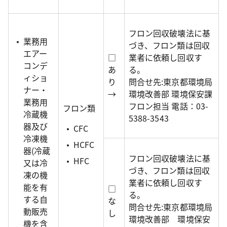
フロン回収破壊法に基
業務用
づき、フロン類は回収
エアー
□
業者に依頼し回収す
コンデ
あ
る。
ィショ
り
問合せ先:東京都環境局
ナー・
→
環境改善部 環境保安課
業務用
フロン担当 電話：03-
フロン類
冷蔵機
5388-3543
器及び
CFC
冷凍機
HCFC
器(冷蔵
フロン回収破壊法に基
HFC
又は冷
づき、フロン類は回収
凍の機
業者に依頼し回収す
能を有
□
る。
する自
な
問合せ先:東京都環境局
動販売
し
環境改善部 環境保安
機を含