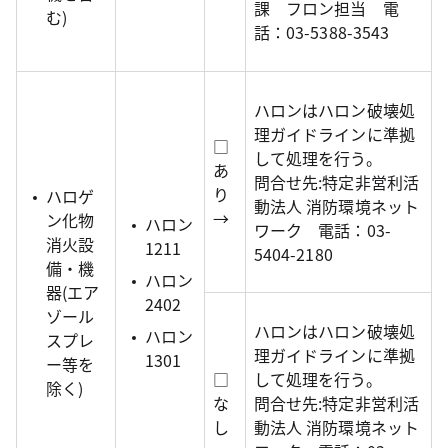
課 フロン担当 電
む)
話：03-5388-3543
ハロンはハロン破壊処
理ガイドラインに準拠
□
して処理を行う。
あ
問合せ先:特定非営利活
り
ハロゲ
動法人 消防環境ネット
→
ン化物
ハロン
ワーク 電話：03-
消火設
1211
5404-2180
備・機
ハロン
器(エア
2402
ゾール
ハロンはハロン破壊処
ハロン
スプレ
理ガイドラインに準拠
1301
ー等を
□
して処理を行う。
除く)
な
問合せ先:特定非営利活
し
動法人 消防環境ネット