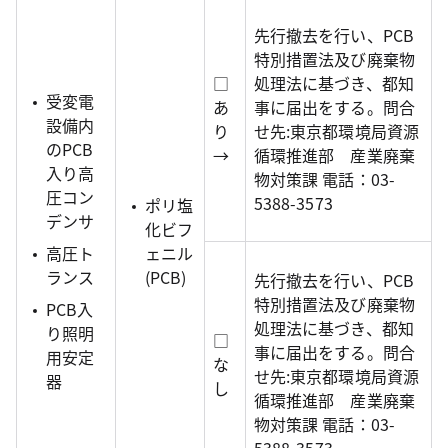
先行撤去を行い、PCB
特別措置法及び廃棄物
□
処理法に基づき、都知
受変電
あ
事に届出をする。問合
設備内
り
せ先:東京都環境局資源
のPCB
→
循環推進部 産業廃棄
入り高
物対策課 電話：03-
圧コン
5388-3573
ポリ塩
デンサ
化ビフ
高圧ト
ェニル
ランス
(PCB)
先行撤去を行い、PCB
特別措置法及び廃棄物
PCB入
処理法に基づき、都知
り照明
□
事に届出をする。問合
用安定
な
せ先:東京都環境局資源
器
し
循環推進部 産業廃棄
物対策課 電話：03-