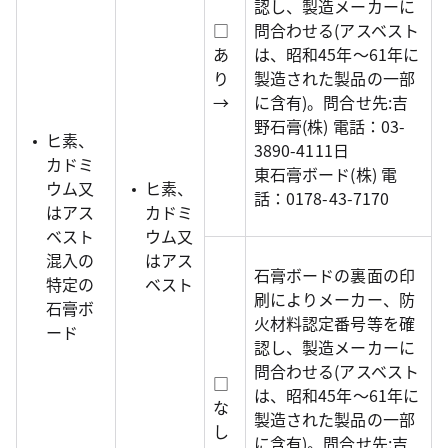
認し、製造メーカーに
□
問合わせる(アスベスト
あ
は、昭和45年～61年に
り
製造された製品の一部
→
に含有)。問合せ先:吉
野石膏(株) 電話：03-
ヒ素、
3890-4111日
カドミ
東石膏ボード(株) 電
ウム又
ヒ素、
話：0178-43-7170
はアス
カドミ
ベスト
ウム又
混入の
はアス
石膏ボードの裏面の印
特定の
ベスト
刷によりメーカー、防
石膏ボ
火材料認定番号等を確
ード
認し、製造メーカーに
問合わせる(アスベスト
□
は、昭和45年～61年に
な
製造された製品の一部
し
に含有)。問合せ先:吉