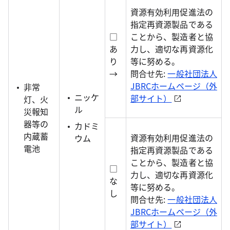
資源有効利用促進法の
指定再資源製品である
□
ことから、製造者と協
あ
力し、適切な再資源化
り
等に努める。
→
問合せ先:
一般社団法人
JBRCホームページ（外
非常
ニッケ
部サイト）
灯、火
ル
災報知
器等の
カドミ
内蔵蓄
資源有効利用促進法の
ウム
電池
指定再資源製品である
ことから、製造者と協
□
力し、適切な再資源化
な
等に努める。
し
問合せ先:
一般社団法人
JBRCホームページ（外
部サイト）