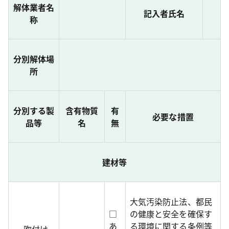
解体業者名
記入者氏名
称
分別解体場
所
分別する製
含有物質
有
必要な措置
品等
名
無
建材等
大気汚染防止法、都民
□
の健康と安全を確保す
あ
る環境に関する条例等