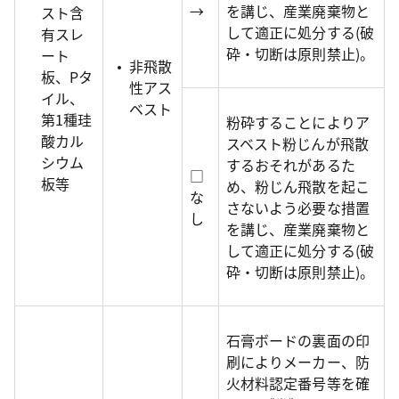
→
を講じ、産業廃棄物と
スト含
して適正に処分する(破
有スレ
砕・切断は原則禁止)。
ート
非飛散
板、Pタ
性アス
イル、
ベスト
第1種珪
粉砕することによりア
酸カル
スベスト粉じんが飛散
シウム
するおそれがあるた
□
板等
め、粉じん飛散を起こ
な
さないよう必要な措置
し
を講じ、産業廃棄物と
して適正に処分する(破
砕・切断は原則禁止)。
石膏ボードの裏面の印
刷によりメーカー、防
火材料認定番号等を確