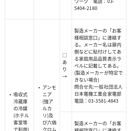
ワーク 電話：03-
5404-2180
製造メーカーの「お客
様相談窓口」に連絡す
る。メーカー名は扉内
側などに貼付けしてあ
□
る家庭用品品質表示ラ
あ
ベルに記載してある。
り
(製造メーカーが特定で
→
きない場合)
問合せ先:一般社団法人
アンモ
日本電機工業会家電部
吸収式
ニア
電話：03-3581-4843
冷蔵庫
(強ア
の冷媒
ルカ
(ホテル
リ)及
客室等
び六価
製造メーカーの「お客
で利用)
クロム
様相談窓口」に連絡す