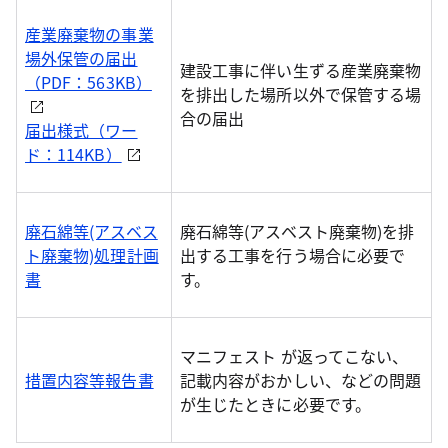
産業廃棄物の事業
場外保管の届出
建設工事に伴い生ずる産業廃棄物
（PDF：563KB）
を排出した場所以外で保管する場
合の届出
届出様式（ワー
ド：114KB）
廃石綿等(アスベス
廃石綿等(アスベスト廃棄物)を排
ト廃棄物)処理計画
出する工事を行う場合に必要で
書
す。
マニフェスト が返ってこない、
措置内容等報告書
記載内容がおかしい、などの問題
が生じたときに必要です。