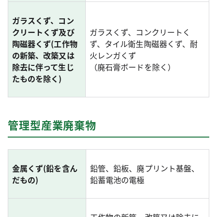
ガラスくず、コン
クリートくず及び
ガラスくず、コンクリートく
陶磁器くず(工作物
ず、タイル衛生陶磁器くず、耐
の新築、改築又は
火レンガくず
除去に伴って生じ
（廃石膏ボードを除く）
たものを除く)
管理型産業廃棄物
金属くず(鉛を含ん
鉛管、鉛板、廃プリント基盤、
だもの)
鉛蓄電池の電極