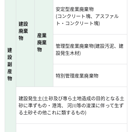
安定型産業廃棄物
(コンクリート塊、アスファル
ト・コンクリート塊)
建設
廃棄
産業
物
廃棄
管理型産業廃棄物(建設汚泥、建
物
建
設発生木材)
設
副
産
特別管理産業廃棄物
物
建設発生土(土砂及び専ら土地造成の目的となる土
砂に準ずもの・港湾、 河川等の浚渫に伴って生ず
る土砂その他これに類するもの)