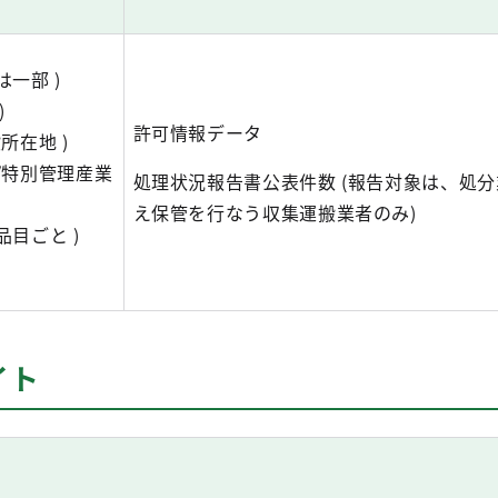
一部 )
)
許可情報データ
所在地 )
/特別管理産業
処理状況報告書公表件数 (報告対象は、処
え保管を行なう収集運搬業者のみ)
品目ごと )
イト