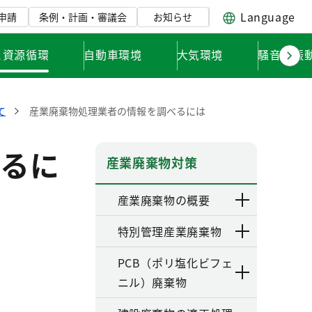
Language
申請
条例・計画・審議会
お知らせ
と資源循環
自動車環境
大気環境
騒音・振
て
産業廃棄物処理業者の情報を調べるには
るに
産業廃棄物対策
産業廃棄物の概要
特別管理産業廃棄物
PCB（ポリ塩化ビフェ
ニル）廃棄物