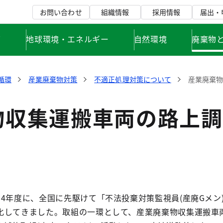
お問い合わせ
組織情報
採用情報
届出・
て
地球環境・エネルギー
自然環境
廃棄物
循環
産業廃棄物対策
不適正処理対策について
産業廃棄
物収集運搬車両の路上調
4年度に、全国に先駆けて「不法投棄対策監視員(産廃Gメン
化してきました。取組の一環として、産業廃棄物収集運搬車