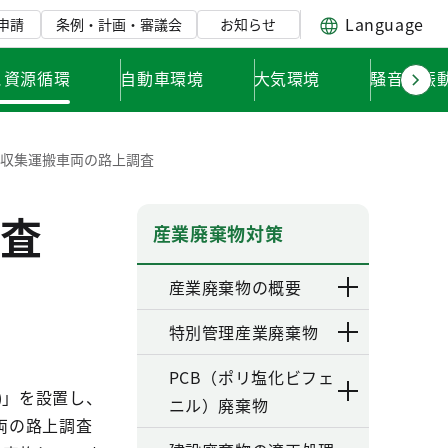
Language
申請
条例・計画・審議会
お知らせ
と資源循環
自動車環境
大気環境
騒音・振
物収集運搬車両の路上調査
査
産業廃棄物対策
産業廃棄物の概要
特別管理産業廃棄物
PCB（ポリ塩化ビフェ
)」を設置し、
ニル）廃棄物
両の路上調査