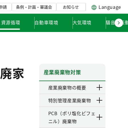
Language
申請
条例・計画・審議会
お知らせ
と資源循環
自動車環境
大気環境
騒音・振
廃家
産業廃棄物対策
産業廃棄物の概要
特別管理産業廃棄物
PCB（ポリ塩化ビフェ
ニル）廃棄物