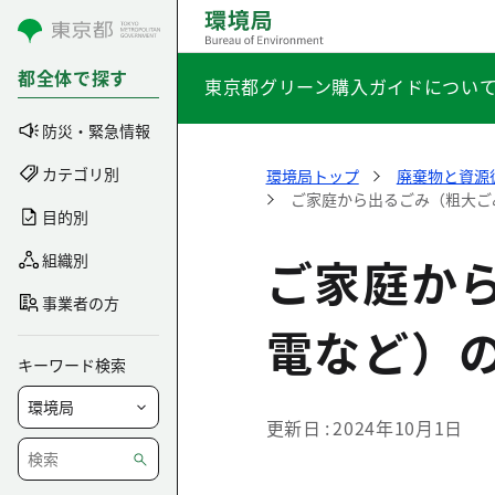
コンテンツにスキップ
都全体で探す
東京都グリーン購入ガイドについ
防災・緊急情報
カテゴリ別
環境局トップ
廃棄物と資源
ご家庭から出るごみ（粗大ご
目的別
ご家庭か
組織別
事業者の方
電など）
キーワード検索
更新日
2024年10月1日