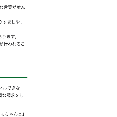
な言葉が並ん
りすましや、
あります。
が行われるこ
クルできな
額な請求をし
もちゃんと1