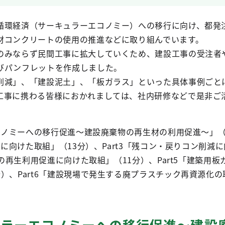
環経済（サーキュラーエコノミー）への移行に向け、都発
材コンクリートの使用の推進などに取り組んでいます。
みならず民間工事に拡大していくため、建設工事の受注者
びパンフレットを作成しました。
減」、「建設泥土」、「板ガラス」といった具体事例ごと
工事に携わる皆様におかれましては、社内研修などで是非ご
コノミーへの移行促進～建設廃棄物の再生材の利用促進～」（
進に向けた取組」（13分）、Part3「残コン・戻りコン削減
土の再生利用促進に向けた取組」（11分）、Part5「建築用
）、Part6「建設現場で発生する廃プラスチック再資源化の
キュラーエコノミーへの移行促進～建設