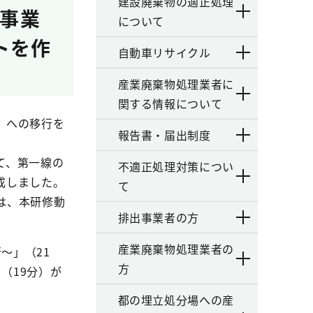
建設廃棄物の適正処理
出事業
について
トを作
自動車リサイクル
産業廃棄物処理業者に
関する情報について
）への移行を
報告書・届出制度
て、第一線の
不適正処理対策につい
成しました。
て
は、本研修動
排出事業者の方
産業廃棄物処理業者の
～」（21
方
（19分）が
都の埋立処分場への産