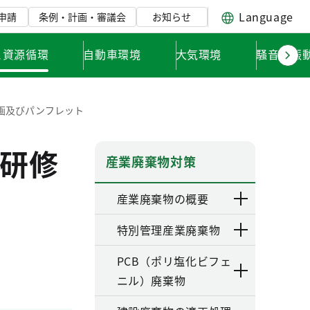
Language
申請
条例・計画・審議会
お知らせ
と資源循環
自動車環境
大気環境
騒音・振
画及びパンフレット
研修
産業廃棄物対策
産業廃棄物の概要
特別管理産業廃棄物
PCB（ポリ塩化ビフェ
ニル）廃棄物