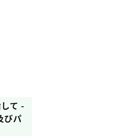
して -
及びパ