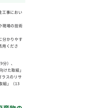
注工事におい
や現場の技術
に分かりやす
活用くださ
9分）、
に向けた取組」
板ガラスのリサ
取組」（13
廃棄物の