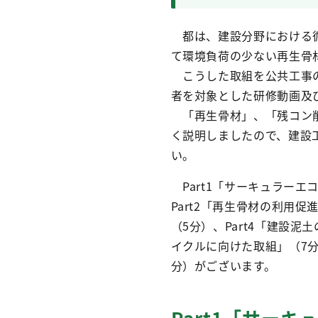
都は、建設分野における循
て環境負荷の少ない再生骨
こうした取組を公共工事の
者を対象とした研修動画及
「再生骨材」、「残コン削
く説明しましたので、建設
い。
Part1「サーキュラーエ
Part2「再生骨材の利用促
（5分）、Part4「建設泥
イクルに向けた取組」（7分
分）がございます。
Part1「サー