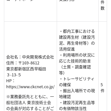
件
数
・都内工事における
建設再生材（建設汚
泥、再生骨材等）の
活用促進
・利用場所の状況に
会社名：中央開発株式会社
応じた技術的助言
住所：〒169-8612
（土質・調査確認
東京都新宿区西早稲田
等）
３-13-５
・トレーサビリティ
HP：
の確保
5
https://www.ckcnet.co.jp/
・搬出入場所での現
件
※業務委託先とともに、一
地確認
般社団法人 東京技術士会
・建設汚泥再生品等
の会員が対応することがご
の有価物該当性