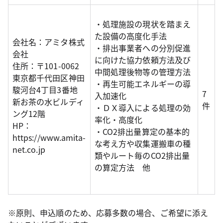
・処理施設の現状を踏まえ
た設備の高度化手法
会社名：アミタ株式
・排出事業者への分別促進
会社
に向けた協力依頼方法及び
住所：〒101-0062
中間処理後物等の管理方法
東京都千代田区神田
・再生可能エネルギーの導
駿河台4丁目3番地
7
入加速化
新お茶の水ビルディ
件
・ＤＸ導入による処理の効
ング12階
率化・高度化
HP：
・CO2排出量算定の基本的
https://www.amita-
な考え方や収集運搬車の種
net.co.jp
類やルート毎のCO2排出量
の算定方法 他
※原則、申込順のため、応募多数の場合、ご希望に添え