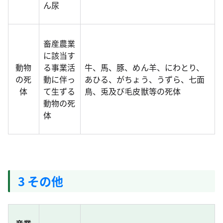
ん尿
畜産農業
に該当す
動物
る事業活
牛、馬、豚、めん羊、にわとり、
の死
動に伴っ
あひる、がちょう、うずら、七面
体
て生ずる
鳥、兎及び毛皮獣等の死体
動物の死
体
3 その他