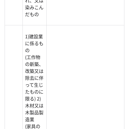
れ、又は
染みこん
だもの
1)建設業
に係るも
の
(工作物
の新築、
改築又は
除去に伴
って生じ
たものに
限る) 2)
木材又は
木製品製
造業
(家具の