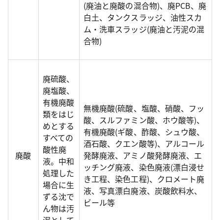
(廃油と廃酸の混合物)、廃PCB、廃
白土、タンクスラッジ、油性スカ
ム・洗車スラッジ(廃油と汚泥の混
合物)
廃硫酸、
廃塩酸、
有機廃酸
無機廃酸(硫酸、塩酸、硝酸、フッ
類をはじ
酸、スルファミン酸、ホウ酸等)、
めとする
有機廃酸(ギ酸、酢酸、シュウ酸、
すべての
酒石酸、クエン酸等)、アルコール
酸性廃
廃酸
発酵廃液、アミノ酸発酵廃液、エ
液。中和
ッチング廃液、染色廃液(漂白浸せ
処理した
き工程、染色工程)、クロメート廃
場合に生
液、写真漂白廃液、炭酸飲料水、
ずる沈で
ビール等
ん物は汚