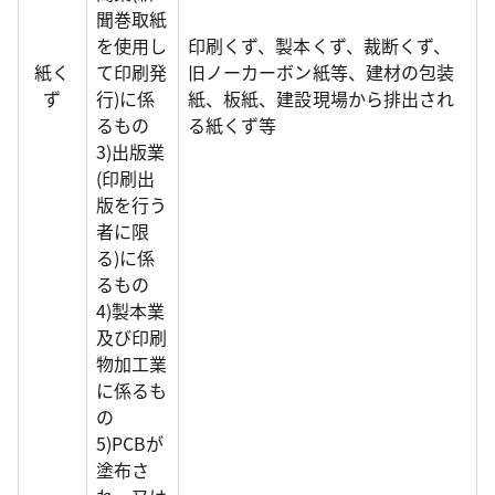
聞巻取紙
を使用し
印刷くず、製本くず、裁断くず、
紙く
て印刷発
旧ノーカーボン紙等、建材の包装
ず
行)に係
紙、板紙、建設現場から排出され
るもの
る紙くず等
3)出版業
(印刷出
版を行う
者に限
る)に係
るもの
4)製本業
及び印刷
物加工業
に係るも
の
5)PCBが
塗布さ