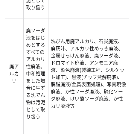
泥として
取り扱う
廃ソーダ
液をはじ
洗びん用廃アルカリ、石炭廃液、
めとする
廃灰汁、アルカリ性めっき廃液、
すべての
金属せっけん廃液、廃ソーダ液、
アルカリ
ドロマイト廃液、アンモニア廃
廃ア
性廃液。
液、染色廃液(製錬工程、シルケッ
ルカ
中和処理
ト加工)、黒液(チップ蒸解廃液)、
リ
をした場
脱脂廃液(金属表面処理)、写真現像
合に生ず
廃液、か性ソーダ廃液、硫化ソー
る沈でん
ダ廃液、けい酸ソーダ廃液、か性
物は汚泥
カリ廃液等
として取
り扱う