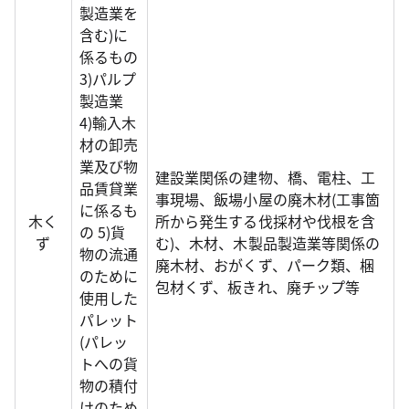
製造業を
含む)に
係るもの
3)パルプ
製造業
4)輸入木
材の卸売
業及び物
建設業関係の建物、橋、電柱、工
品賃貸業
事現場、飯場小屋の廃木材(工事箇
に係るも
木く
所から発生する伐採材や伐根を含
の 5)貨
ず
む)、木材、木製品製造業等関係の
物の流通
廃木材、おがくず、パーク類、梱
のために
包材くず、板きれ、廃チップ等
使用した
パレット
(パレッ
トへの貨
物の積付
けのため