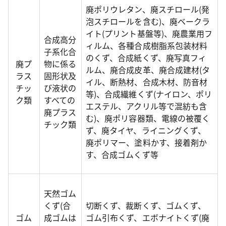
廃ポリウレタン、廃スチロール(発
泡スチロールを含む)、廃ベークラ
イト(プリント基盤等)、廃農業用フ
合成高分
ィルム、各種合成樹脂系包装材料
子系化合
のくず、合成紙くず、廃写真フィ
廃プ
物に係る
ルム、廃合成皮革、廃合成建材(タ
ラス
固形状及
イル、断熱材、合成木材、防音材
チッ
び液状の
等)、合成繊維くず(ナイロン、ポリ
ク類
すべての
エステル、アクリル等で混紡も含
廃プラス
む)、廃ポリ容器類、電線の被覆く
チック類
ず、廃タイヤ、ライニングくず、
廃ポリマー、塗料かす、接着剤か
す、合成ゴムくず等
天然ゴム
くず(合
切断くず、裁断くず、ゴムくず、
ゴム
成ゴムは
ゴム引布くず、エボナイトくず(廃