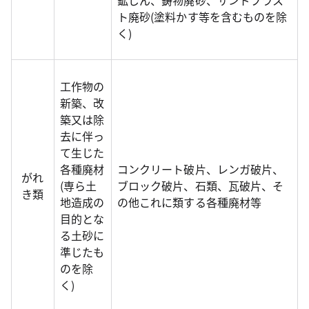
鉱じん、鋳物廃砂、サンドブラス
ト廃砂(塗料かす等を含むものを除
く)
工作物の
新築、改
築又は除
去に伴っ
て生じた
各種廃材
コンクリート破片、レンガ破片、
がれ
(専ら土
ブロック破片、石類、瓦破片、そ
き類
地造成の
の他これに類する各種廃材等
目的とな
る土砂に
準じたも
のを除
く)