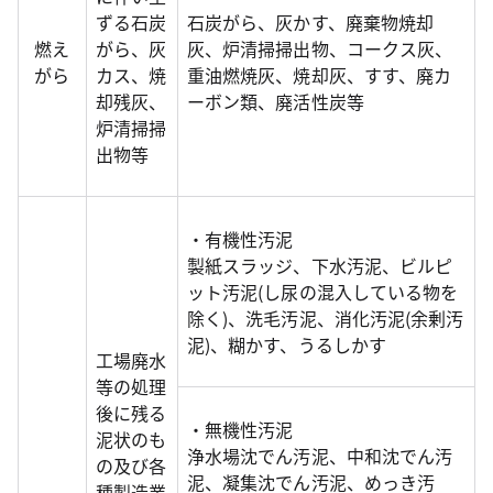
ずる石炭
石炭がら、灰かす、廃棄物焼却
燃え
がら、灰
灰、炉清掃掃出物、コークス灰、
がら
カス、焼
重油燃焼灰、焼却灰、すす、廃カ
却残灰、
ーボン類、廃活性炭等
炉清掃掃
出物等
・有機性汚泥
製紙スラッジ、下水汚泥、ビルピ
ット汚泥(し尿の混入している物を
除く)、洗毛汚泥、消化汚泥(余剰汚
泥)、糊かす、うるしかす
工場廃水
等の処理
後に残る
・無機性汚泥
泥状のも
浄水場沈でん汚泥、中和沈でん汚
の及び各
泥、凝集沈でん汚泥、めっき汚
種製造業