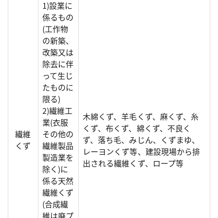
1)設業に
係るもの
(工作物
の新築、
改築又は
除去に伴
って生じ
たものに
限る)
2)繊維工
木綿くず、羊毛くず、麻くず、糸
業(衣服
くず、布くず、綿くず、不良く
繊維
その他の
ず、落ち毛、みじん、くずまゆ、
くず
繊維製品
レーヨンくず等、建設現場から排
製造業を
出される繊維くず、ロープ等
除く)に
係る天然
繊維くず
(合成繊
維は廃プ