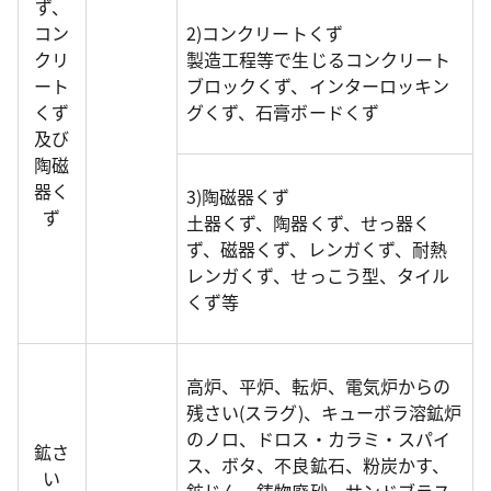
ず、
コン
2)コンクリートくず
クリ
製造工程等で生じるコンクリート
ート
ブロックくず、インターロッキン
くず
グくず、石膏ボードくず
及び
陶磁
器く
3)陶磁器くず
ず
土器くず、陶器くず、せっ器く
ず、磁器くず、レンガくず、耐熱
レンガくず、せっこう型、タイル
くず等
高炉、平炉、転炉、電気炉からの
残さい(スラグ)、キューボラ溶鉱炉
のノロ、ドロス・カラミ・スパイ
鉱さ
ス、ボタ、不良鉱石、粉炭かす、
い