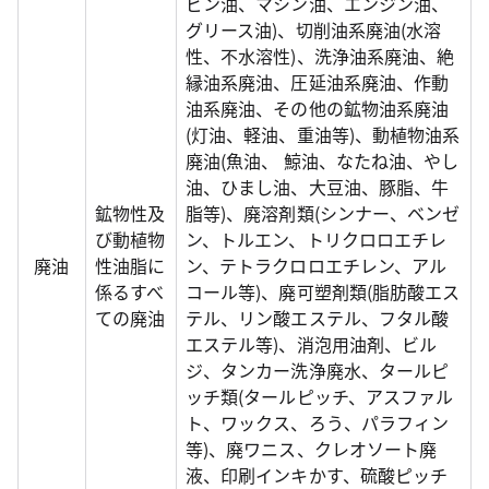
ビン油、マシン油、エンジン油、
グリース油)、切削油系廃油(水溶
性、不水溶性)、洗浄油系廃油、絶
縁油系廃油、圧延油系廃油、作動
油系廃油、その他の鉱物油系廃油
(灯油、軽油、重油等)、動植物油系
廃油(魚油、 鯨油、なたね油、やし
油、ひまし油、大豆油、豚脂、牛
鉱物性及
脂等)、廃溶剤類(シンナー、ベンゼ
び動植物
ン、トルエン、トリクロロエチレ
廃油
性油脂に
ン、テトラクロロエチレン、アル
係るすべ
コール等)、廃可塑剤類(脂肪酸エス
ての廃油
テル、リン酸エステル、フタル酸
エステル等)、消泡用油剤、ビル
ジ、タンカー洗浄廃水、タールピ
ッチ類(タールピッチ、アスファル
ト、ワックス、ろう、パラフィン
等)、廃ワニス、クレオソート廃
液、印刷インキかす、硫酸ピッチ