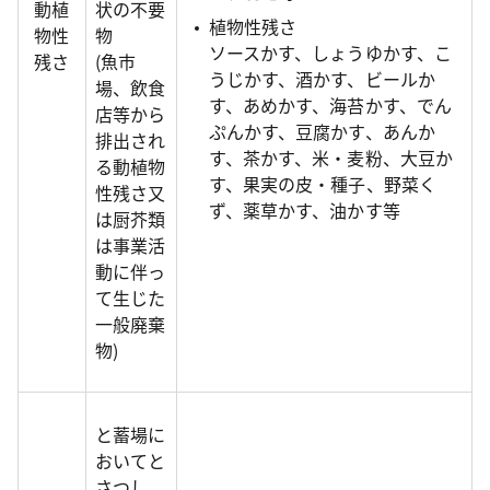
動植
状の不要
植物性残さ
物性
物
ソースかす、しょうゆかす、こ
残さ
(魚市
うじかす、酒かす、ビールか
場、飲食
す、あめかす、海苔かす、でん
店等から
ぷんかす、豆腐かす、あんか
排出され
す、茶かす、米・麦粉、大豆か
る動植物
す、果実の皮・種子、野菜く
性残さ又
ず、薬草かす、油かす等
は厨芥類
は事業活
動に伴っ
て生じた
一般廃棄
物)
と蓄場に
おいてと
さつし、