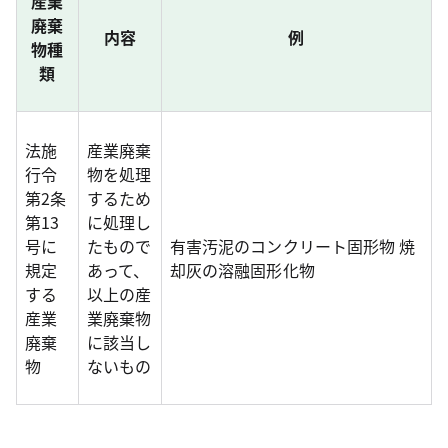
産業
廃棄
内容
例
物種
類
法施
産業廃棄
行令
物を処理
第2条
するため
第13
に処理し
号に
たもので
有害汚泥のコンクリート固形物 焼
規定
あって、
却灰の溶融固形化物
する
以上の産
産業
業廃棄物
廃棄
に該当し
物
ないもの