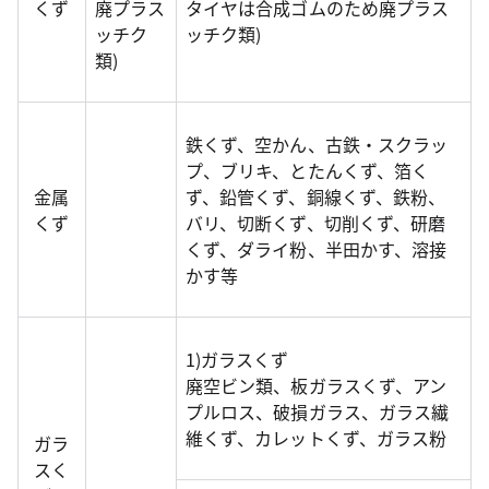
くず
廃プラス
タイヤは合成ゴムのため廃プラス
ッチク
ッチク類)
類)
鉄くず、空かん、古鉄・スクラッ
プ、ブリキ、とたんくず、箔く
金属
ず、鉛管くず、銅線くず、鉄粉、
くず
バリ、切断くず、切削くず、研磨
くず、ダライ粉、半田かす、溶接
かす等
1)ガラスくず
廃空ビン類、板ガラスくず、アン
プルロス、破損ガラス、ガラス繊
維くず、カレットくず、ガラス粉
ガラ
スく