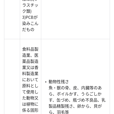
ラスチッ
ク類)
3)PCBが
染みこん
だもの
食料品製
造業、医
薬品製造
業又は香
料製造業
において
動物性残さ
原料とし
魚・獣の骨、皮、内臓等のあ
て使用し
ら、ボイルかす、うらごしか
た動物又
す、缶づめ、瓶づめ不良品、乳
は植物に
製品精製残さ、卵から、貝が
係る固形
ら、羽毛等