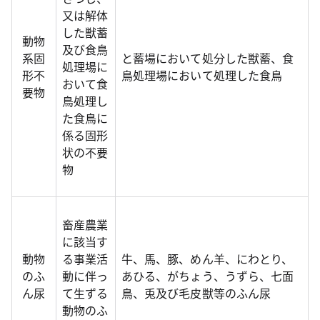
又は解体
した獣蓄
動物
及び食鳥
系固
と蓄場において処分した獣蓄、食
処理場に
形不
鳥処理場において処理した食鳥
おいて食
要物
鳥処理し
た食鳥に
係る固形
状の不要
物
畜産農業
に該当す
動物
る事業活
牛、馬、豚、めん羊、にわとり、
のふ
動に伴っ
あひる、がちょう、うずら、七面
ん尿
て生ずる
鳥、兎及び毛皮獣等のふん尿
動物のふ