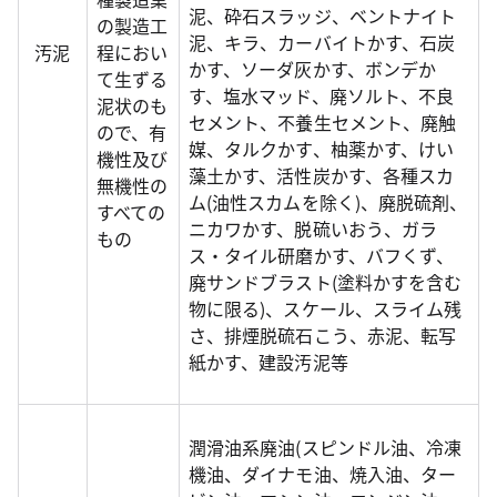
泥、砕石スラッジ、ベントナイト
の製造工
泥、キラ、カーバイトかす、石炭
汚泥
程におい
かす、ソーダ灰かす、ボンデか
て生ずる
す、塩水マッド、廃ソルト、不良
泥状のも
セメント、不養生セメント、廃触
ので、有
媒、タルクかす、柚薬かす、けい
機性及び
藻土かす、活性炭かす、各種スカ
無機性の
ム(油性スカムを除く)、廃脱硫剤、
すべての
ニカワかす、脱硫いおう、ガラ
もの
ス・タイル研磨かす、バフくず、
廃サンドブラスト(塗料かすを含む
物に限る)、スケール、スライム残
さ、排煙脱硫石こう、赤泥、転写
紙かす、建設汚泥等
潤滑油系廃油(スピンドル油、冷凍
機油、ダイナモ油、焼入油、ター