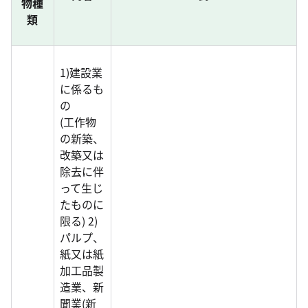
物種
類
1)建設業
に係るも
の
(工作物
の新築、
改築又は
除去に伴
って生じ
たものに
限る) 2)
パルプ、
紙又は紙
加工品製
造業、新
聞業(新