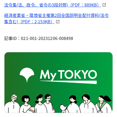
法令集(法、政令、省令の3段対照)（PDF：889KB）
経済産業省・環境省主催第2回全国説明会配付資料(法令
集含む)（PDF：2,153KB）
記事ID：021-001-20231206-008498