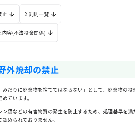
禁止
2 罰則一覧
正内容(不法投棄関係)
・野外焼却の禁止
、みだりに廃棄物を捨ててはならない」として、廃棄物の投
定めています。
シン類などの有害物質の発生を防止するため、処理基準を満
て認められておりません。