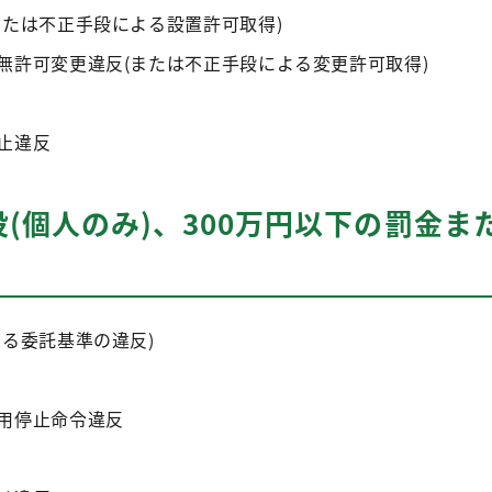
または不正手段による設置許可取得)
無許可変更違反(または不正手段による変更許可取得)
止違反
懲役(個人のみ)、300万円以下の罰金ま
める委託基準の違反)
用停止命令違反