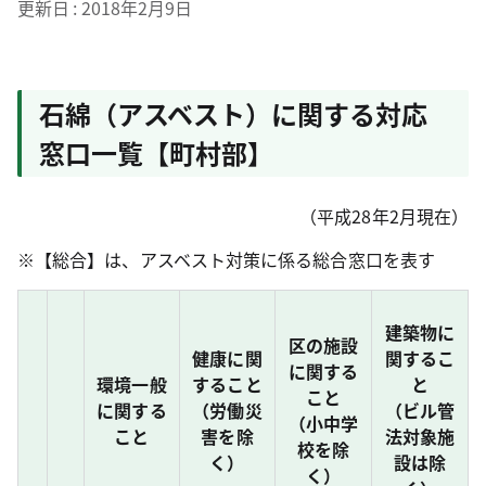
更新日
2018年2月9日
石綿（アスベスト）に関する対応
窓口一覧【町村部】
（平成28年2月現在）
※【総合】は、アスベスト対策に係る総合窓口を表す
建築物に
区の施設
健康に関
関するこ
に関する
環境一般
すること
と
こと
に関する
（労働災
（ビル管
（小中学
こと
害を除
法対象施
校を除
く）
設は除
く）