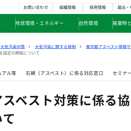
お問い合わせ
組織情報
採用情報
届出・
て
地球環境・エネルギー
自然環境
廃棄物
大気汚染対策
大気汚染に関する規制
東京都アスベスト情報サ
る協定の締結について
ュアル等
石綿（アスベスト）に係る対応窓口
セミナ
アスベスト対策に係る協
いて