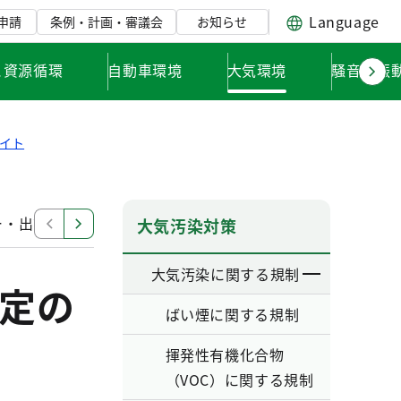
Language
申請
条例・計画・審議会
お知らせ
と資源循環
自動車環境
大気環境
騒音・振
イト
ー・出前講座（講師派遣）等
建築物石綿含有建材調査者
大気汚染対策
大気汚染に関する規制
定の
ばい煙に関する規制
揮発性有機化合物
（VOC）に関する規制