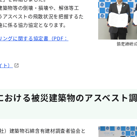
建築物等の倒壊・損壊や、解体等工
うアスベストの飛散状況を把握するた
施に係る協力協定となります。
リングに関する協定書（PDF：
イト）
における被災建築物のアスベスト
一社）建築物石綿含有建材調査者協会と